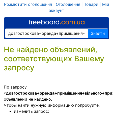
Розмістити оголошення
|
Оголошення
|
Товари
|
Мій
аккаунт
Знайти
Не найдено объявлений,
соответствующих Вашему
запросу
По запросу
«
довгострокова+оренда+приміщення+вільного+приз
объявлений не найдено.
Чтобы найти нужную информацию попробуйте:
изменить запрос;