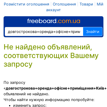
Розмістити оголошення
|
Оголошення
|
Товари
|
Мій
аккаунт
Знайти
Не найдено объявлений,
соответствующих Вашему
запросу
По запросу
«
довгострокова+оренда+офісне+приміщення+Київ
объявлений не найдено.
Чтобы найти нужную информацию попробуйте:
изменить запрос;