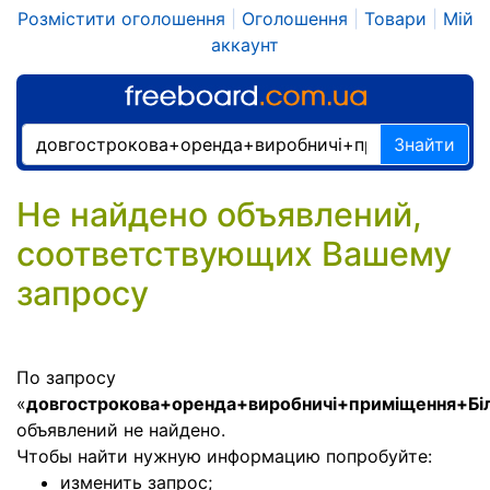
Розмістити оголошення
|
Оголошення
|
Товари
|
Мій
аккаунт
Знайти
Не найдено объявлений,
соответствующих Вашему
запросу
По запросу
«
довгострокова+оренда+виробничі+приміщення+Бі
объявлений не найдено.
Чтобы найти нужную информацию попробуйте:
изменить запрос;