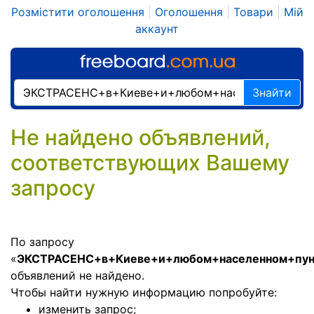
Розмістити оголошення
|
Оголошення
|
Товари
|
Мій
аккаунт
Знайти
Не найдено объявлений,
соответствующих Вашему
запросу
По запросу
«
ЭКСТРАСЕНС+в+Киеве+и+любом+населенном+пун
объявлений не найдено.
Чтобы найти нужную информацию попробуйте:
изменить запрос;