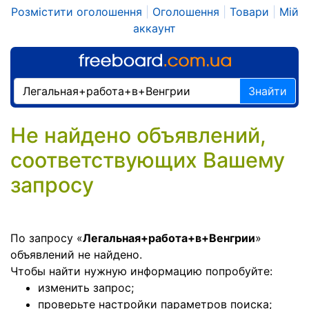
Розмістити оголошення
|
Оголошення
|
Товари
|
Мій
аккаунт
Знайти
Не найдено объявлений,
соответствующих Вашему
запросу
По запросу «
Легальная+работа+в+Венгрии
»
объявлений не найдено.
Чтобы найти нужную информацию попробуйте:
изменить запрос;
проверьте настройки параметров поиска;