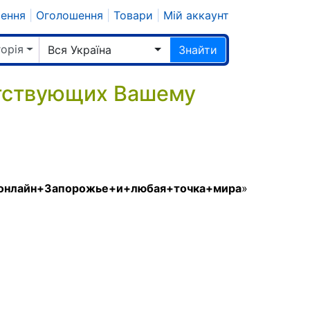
шення
|
Оголошення
|
Товари
|
Мій аккаунт
горія
Вся Україна
Знайти
етствующих Вашему
+онлайн+Запорожье+и+любая+точка+мира
»