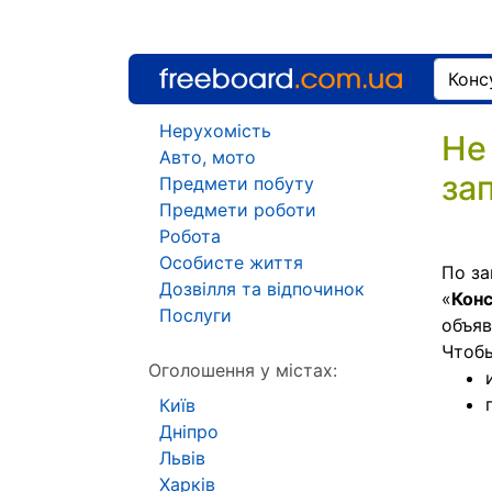
Нерухомість
Не
Авто, мото
за
Предмети побуту
Предмети роботи
Робота
Особисте життя
По за
Дозвілля та відпочинок
«
Кон
Послуги
объяв
Чтоб
Оголошення у містах:
Київ
Дніпро
Львів
Харків