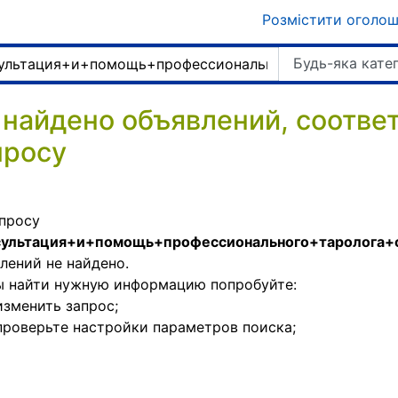
Розмістити оголо
Будь-яка кате
 найдено объявлений, соотв
просу
просу
сультация+и+помощь+профессионального+таролога
лений не найдено.
ы найти нужную информацию попробуйте:
изменить запрос;
проверьте настройки параметров поиска;