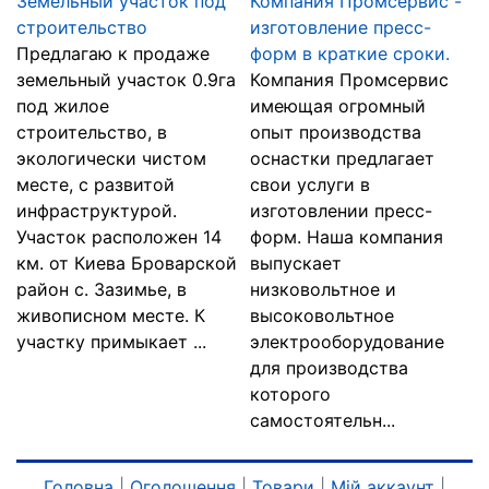
Земельный участок под
Компания Промсервис -
строительство
изготовление пресс-
Предлагаю к продаже
форм в краткие сроки.
земельный участок 0.9га
Компания Промсервис
под жилое
имеющая огромный
строительство, в
опыт производства
экологически чистом
оснастки предлагает
месте, с развитой
свои услуги в
инфраструктурой.
изготовлении пресс-
Участок расположен 14
форм. Наша компания
км. от Киева Броварской
выпускает
район с. Зазимье, в
низковольтное и
живописном месте. К
высоковольтное
участку примыкает ...
электрооборудование
для производства
которого
самостоятельн...
Головна
|
Оголошення
|
Товари
|
Мій аккаунт
|