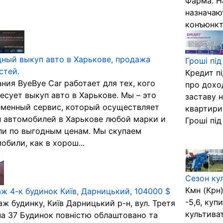
Фарма. Н
назначаю
конъюнкти
ный выкуп авто в Харькове, продажа
Гроші під
стей.
Кредит пі
ния ByeBye Car работает для тех, кого
про доход
есует выкуп авто в Харькове. Мы – это
заставу н
менный сервис, который осуществляет
квартири
 автомобилей в Харькове любой марки и
Гроші під
и по выгодным ценам. Мы скупаем
обили, как в хорош...
Сезон ку
Кмн (Крн
ж 4-к будинок Київ, Дарницький, 104000 $
-5,6, куп
ж будинку, Київ Дарницький р-н, вул. Третя
культива
а 37 Будинок повністю облаштовано та