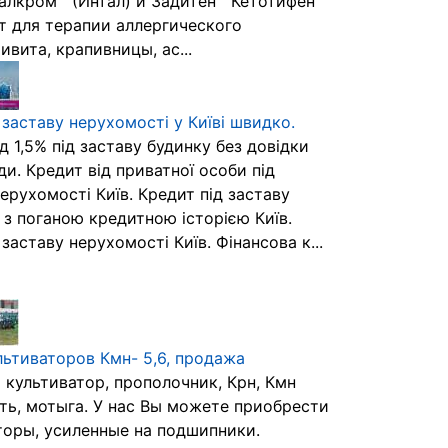
алкром™ (Интал) и Задитен™ Кетотифен
т для терапии аллергического
вита, крапивницы, ас...
 заставу нерухомості у Київі швидко.
д 1,5% під заставу будинку без довідки
и. Кредит від приватної особи під
ерухомості Київ. Кредит під заставу
 з поганою кредитною історією Київ.
 заставу нерухомості Київ. Фінансова к...
льтиваторов Кмн- 5,6, продажа
) культиватор, прополочник, Крн, Кмн
ить, мотыга. У нас Вы можете приобрести
торы, усиленные на подшипники.