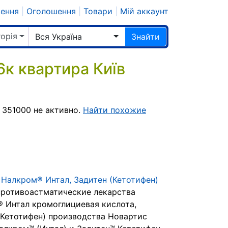
шення
|
Оголошення
|
Товари
|
Мій аккаунт
горія
Вся Україна
Знайти
к квартира Київ
 351000 не активно.
Найти похожие
Налкром® Интал, Задитен (Кетотифен)
ротивоастматические лекарства
 Интал кромоглициевая кислота,
(Кетотифен) производства Новартис