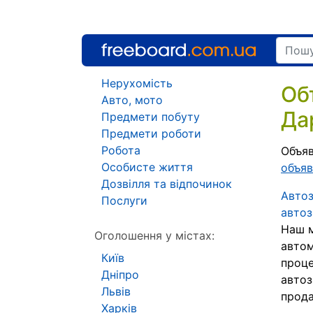
Нерухомість
Об
Авто, мото
Да
Предмети побуту
Предмети роботи
Робота
Объяв
Особисте життя
объяв
Дозвілля та відпочинок
Автоз
Послуги
автоз
Наш м
Оголошення у містах:
автом
Київ
проце
Дніпро
автоз
Львів
прода
Харків