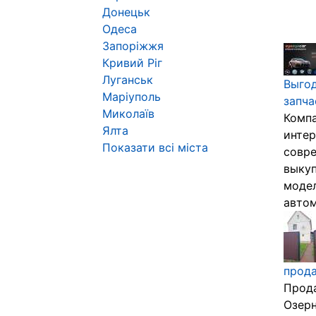
Донецьк
Одеса
Запоріжжя
Кривий Ріг
Луганськ
Выгод
Маріуполь
запча
Миколаїв
Компа
Ялта
интер
Показати всі міста
совре
выкуп
модел
автом
прода
Прода
Озерн