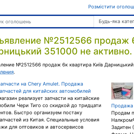
Розмістити оголо
Будь-яка кате
ъявление №2512566 продаж 6
рницький 351000 не активно.
ление №2512566 продаж 6к квартира Київ Дарницький
ления
.
апчасти на Chery Amulet. Продажа
апчастей для китайских автомобилей
агазин реализует запчасти на китайские
обили Чери Тиго со скидкой до тридцати
Продажа 
нтов. Быстро организуем постаку
Продам п
апчастей из Китая. Специальные условия
Налкром®
жи для оптовиков и автосервисов
Задитен 