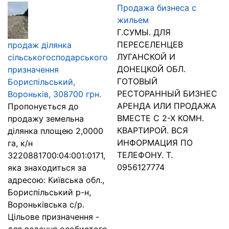
Продажа бизнеса с
жильем
Г.СУМЫ. ДЛЯ
ПЕРЕСЕЛЕНЦЕВ
продаж ділянка
ЛУГАНСКОЙ И
сільськогосподарського
ДОНЕЦКОЙ ОБЛ.
призначення
ГОТОВЫЙ
Бориспільський,
РЕСТОРАННЫЙ БИЗНЕС
Вороньків, 308700 грн.
АРЕНДА ИЛИ ПРОДАЖА
Пропонується до
ВМЕСТЕ С 2-Х КОМН.
продажу земельна
КВАРТИРОЙ. ВСЯ
ділянка площею 2,0000
ИНФОРМАЦИЯ ПО
га, к/н
ТЕЛЕФОНУ. Т.
3220881700:04:001:0171,
0956127774
яка знаходиться за
адресою: Київська обл.,
Бориспільський р-н,
Вороньківська с/р.
Цільове призначення -