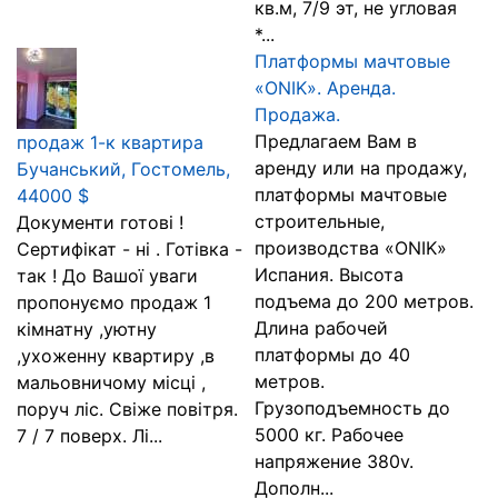
кв.м, 7/9 эт, не угловая
*...
Платформы мачтовые
«ONIK». Аренда.
Продажа.
Предлагаем Вам в
продаж 1-к квартира
аренду или на продажу,
Бучанський, Гостомель,
платформы мачтовые
44000 $
строительные,
Документи готові !
производства «ONIK»
Сертифікат - ні . Готівка -
Испания. Высота
так ! До Вашої уваги
подъема до 200 метров.
пропонуємо продаж 1
Длина рабочей
кімнатну ,уютну
платформы до 40
,ухоженну квартиру ,в
метров.
мальовничому місці ,
Грузоподъемность до
поруч ліс. Свіже повітря.
5000 кг. Рабочее
7 / 7 поверх. Лі...
напряжение 380v.
Дополн...