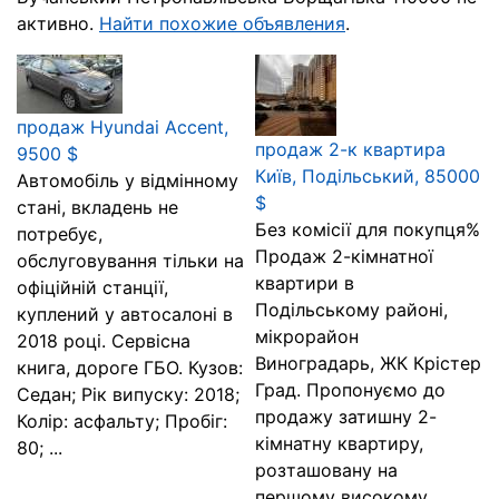
активно.
Найти похожие объявления
.
продаж Hyundai Accent,
продаж 2-к квартира
9500 $
Київ, Подільський, 85000
Автомобіль у відмінному
$
стані, вкладень не
Без комісії для покупця%
потребує,
Продаж 2-кімнатної
обслуговування тільки на
квартири в
офіційній станції,
Подільському районі,
куплений у автосалоні в
мікрорайон
2018 році. Сервісна
Виноградарь, ЖК Крістер
книга, дороге ГБО. Кузов:
Град. Пропонуємо до
Седан; Рік випуску: 2018;
продажу затишну 2-
Колір: асфальту; Пробіг:
кімнатну квартиру,
80; ...
розташовану на
першому високому