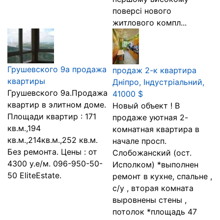
поверсі нового
житлового компл...
Грушевского 9а продажа
продаж 2-к квартира
квартиры
Дніпро, Індустріальний,
Грушевского 9а.Продажа
41000 $
квартир в элитном доме.
Новый объект ! В
Площади квартир : 171
продаже уютная 2-
кв.м.,194
комнатная квартира в
кв.м.,214кв.м.,252 кв.м.
начале просп.
Без ремонта. Цены : от
Слобожанский (ост.
4300 у.е/м. 096-950-50-
Исполком) *выполнен
50 EliteEstate.
ремонт в кухне, спальне ,
с/у , вторая комната
выровнены стены ,
потолок *площадь 47