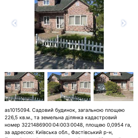
Назад
Впе
as1015094. Садовий будинок, загальною площею
226,5 кв.м., та земельна ділянка кадастровий
номер 3221486900:04:003:0048, площею 0,0954 га,
за адресою: Київська обл., Фастівський р-н,