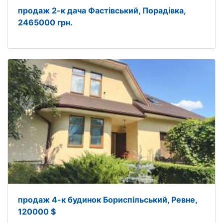
продаж 2-к дача Фастівський, Порадівка,
2465000 грн.
продаж 4-к будинок Бориспільський, Ревне,
120000 $