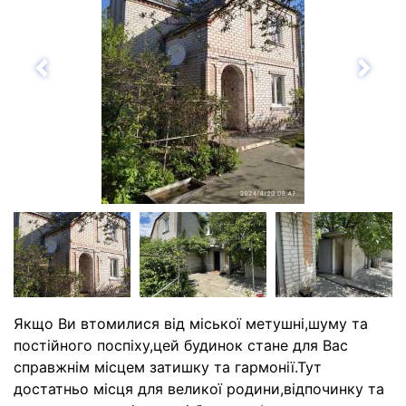
Назад
Впе
Якщо Ви втомилися від міської метушні,шуму та
постійного поспіху,цей будинок стане для Вас
справжнім місцем затишку та гармонії.Тут
достатньо місця для великої родини,відпочинку та