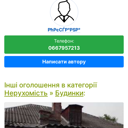
РћРєСЃР°РЅР°
Телефон:
0667957213
Написати автору
Інші оголошення в категорії
Нерухомість
»
Будинки
: