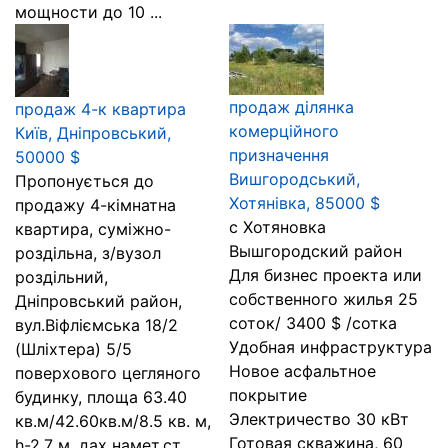
мощности до 10 ...
продаж ділянка
продаж 4-к квартира
комерційного
Київ, Дніпровський,
призначення
50000 $
Вишгородський,
Пропонується до
Хотянівка, 85000 $
продажу 4-кімнатна
с Хотяновка
квартира, суміжно-
Вышгородский район
роздільна, з/вузол
Для бизнес проекта или
роздільний,
собственного жилья 25
Дніпровський район,
соток/ 3400 $ /сотка
вул.Віфліємська 18/2
Удобная инфраструктура
(Шліхтера) 5/5
Новое асфальтное
поверхового цегляного
покрытие
будинку, площа 63.40
Электричество 30 кВт
кв.м/42.60кв.м/8.5 кв. м,
Готовая скважина, 60
h-2.7 м, дах намет,ст...