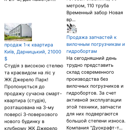
метром, 110 труба
Временный забор Новая
вр...
Продажа запчастей к
вилочным погрузчикам и
продаж 1-к квартира
гидробортам
Київ, Дарницький, 21000
На сегодняшний день
$
трудно представить
Студія з високою стелею
склад современного
та краєвидом на ліс у
производства без
ЖК Джерело Парк!
вилочных погрузчиков и
Пропонується до
гидробортов. За счет
продажу сучасна смарт-
активной эксплуатации
квартира (студія),
этой техники, запчасти
розташована на 3-му
для них подвергаются
поверсі 3-поверхового
большой степени износа.
нового будинку в
Компания "Дуокрафт-т...
клубному ЖК Джерело