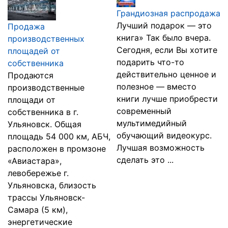
Грандиозная распродажа
Лучший подарок — это
Продажа
книга» Так было вчера.
производственных
Сегодня, если Вы хотите
площадей от
подарить что-то
собственника
действительно ценное и
Продаются
полезное — вместо
производственные
книги лучше приобрести
площади от
современный
собственника в г.
мультимедийный
Ульяновск. Общая
обучающий видеокурс.
площадь 54 000 км, АБЧ,
Лучшая возможность
расположен в промзоне
сделать это ...
«Авиастара»,
левобережье г.
Ульяновска, близость
трассы Ульяновск-
Самара (5 км),
энергетические