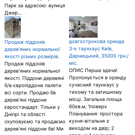
Парк за адресою: вулиця
Джер...
довгострокова оренда
Продаж піддонів
3-к таунхаус Київ,
дерев'яних нормальної
Дарницький, 35000 грн./
якості різних розмірів.
міс.
Продаж піддонів
ОПИС Перша здача!
дерев'яних нормальної
Пропонується в оренду
якості. Піддони деревяні
сучасний таунхаус у
б/в європіддони палети
тихому та затишному
всі сорти. Продаю бв
місці. Загальна площа
дерев'яні піддони
60кв.м, 1поверх
євростандарт. Тільки у
Планування: простора
Дніпрі та області
кухня-вітальня з
скуповуємо та продаємо
виходом на двір; 2
дерев'яні піддони бв! Ми