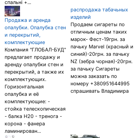
спальні +...
распродажа табачьных
изделий
Продажа и аренда
Продаем сигареты по
опалубки. Опалубка стен
отличным ценам таких
и перекрытий,
марок- Фест-19грн. за
комплектующие
пачьку Marvel (красный и
Компания "ГЛОБАЛ-БУД"
синий)-20грн. за пачьку
предлагает продажу и
NZ (зебра чорная)-20грн.
аренду опалубки стен и
за пачьку Сигареты
перекрытий, а также их
можна заказать по
комплектующих.
номеру +380951644995
Горизонтальная
спрашивать Владимира
опалубка и её
комплектующие: -
стойка телескопическая
- балка Н20 - тренога -
корона - фанера
ламинирован...