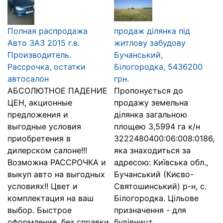
Полная распродажа
продаж ділянка під
Авто ЗАЗ 2015 г.в.
житлову забудову
Производитель.
Бучанський,
Рассрочка, остатки
Білогородка, 5436200
автосалон
грн.
АБСОЛЮТНОЕ ПАДЕНИЕ
Пропонується до
ЦЕН, акционные
продажу земельна
предложения и
ділянка загальною
выгодные условия
площею 3,5994 га к/н
приобретения в
3222480400:06:008:0186,
дилерском салоне!!!
яка знаходиться за
Возможна РАССРОЧКА и
адресою: Київська обл.,
выкуп авто на выгодных
Бучанський (Києво-
условиях!! Цвет и
Святошинський) р-н, с.
комплектация на ваш
Білогородка. Цільове
выбор. Быстрое
призначення - для
оформление, без справки
будівницт...