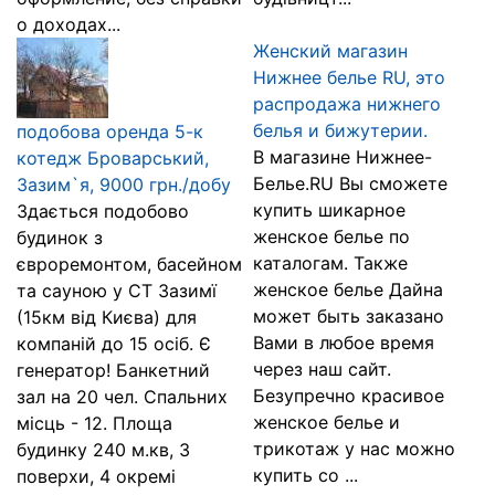
о доходах...
Женский магазин
Нижнее белье RU, это
распродажа нижнего
белья и бижутерии.
подобова оренда 5-к
В магазине Нижнее-
котедж Броварський,
Белье.RU Вы сможете
Зазим`я, 9000 грн./добу
купить шикарное
Здається подобово
женское белье по
будинок з
каталогам. Также
євроремонтом, басейном
женское белье Дайна
та сауною у СТ Зазимї
может быть заказано
(15км від Києва) для
Вами в любое время
компаній до 15 осіб. Є
через наш сайт.
генератор! Банкетний
Безупречно красивое
зал на 20 чел. Спальних
женское белье и
місць - 12. Площа
трикотаж у нас можно
будинку 240 м.кв, 3
купить со ...
поверхи, 4 окремі