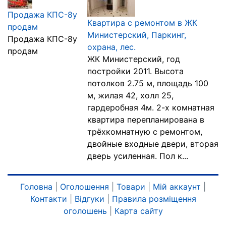
Продажа КПС-8у
Квартира с ремонтом в ЖК
продам
Министерский, Паркинг,
Продажа КПС-8у
охрана, лес.
продам
ЖК Министерский, год
постройки 2011. Высота
потолков 2.75 м, площадь 100
м, жилая 42, холл 25,
гардеробная 4м. 2-х комнатная
квартира перепланирована в
трёхкомнатную с ремонтом,
двойные входные двери, вторая
дверь усиленная. Пол к...
Головна
|
Оголошення
|
Товари
|
Мій аккаунт
|
Контакти
|
Відгуки
|
Правила розміщення
оголошень
|
Карта сайту