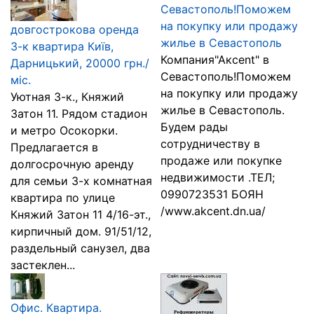
Севастополь!Поможем
на покупку или продажу
довгострокова оренда
жилье в Севастополь
3-к квартира Київ,
Компания"Акcent" в
Дарницький, 20000 грн./
Севастополь!Поможем
міс.
на покупку или продажу
Уютная 3-к., Княжий
жилье в Севастополь.
Затон 11. Рядом стадион
Будем рады
и метро Осокорки.
сотрудничеству в
Предлагается в
продаже или покупке
долгосрочную аренду
недвижимости .ТЕЛ;
для семьи 3-х комнатная
0990723531 БОЯН
квартира по улице
/www.akcent.dn.ua/
Княжий Затон 11 4/16-эт.,
кирпичный дом. 91/51/12,
раздельный санузел, два
застеклен...
Офис. Квартира.