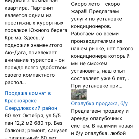
Видовая 2 комнатная
Скоро лето - скоро
квартира. Партенит
жара!!! Предлагаем
является одним из
услуги по установке
престижных курортных
кондиционеров.
поселков Южного берега
Работаем со всеми
Крыма. Здесь, у
производителями на
подножия знаменитого
нашем рынке, нет такого
Аю-Дага, привлекает
кондиционера который
внимание туристов - он
мы не сможем
прежде всего удобством
установить, наш опыт
своего компактного
составляет уже 6 лет, .
распол...
При установке при...
Продажа комнат в
Красноярске
Опалубка продажа, б/у
Свердловский район
Предлагаем продажу и
60 лет Октября, ул 5/5
аренду опалубочных
пан 12,2 м2 680 тр. Без
систем. В наличии новая
балкона; ремонт; санузел
и б/у опалубка, любой
- раздельный; 60 лет