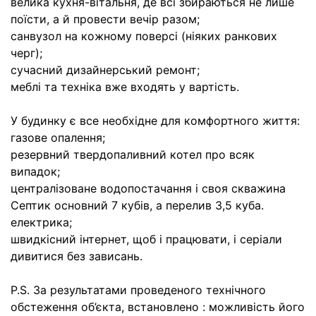
велика кухня-вітальня, де всі збираються не лише
поїсти, а й провести вечір разом;
санвузол на кожному поверсі (ніяких ранкових
черг);
сучасний дизайнерський ремонт;
меблі та техніка вже входять у вартість.
У будинку є все необхідне для комфортного життя:
газове опалення;
резервний твердопаливний котел про всяк
випадок;
централізоване водопостачання і своя скважина
Септик основний 7 кубів, а перелив 3,5 куба.
електрика;
швидкісний інтернет, щоб і працювати, і серіали
дивитися без зависань.
P.S. За результатами проведеного технiчного
обстеження об’єкта, встановлено : можливість його