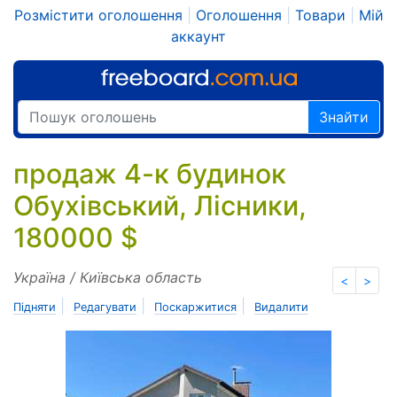
Розмістити оголошення
|
Оголошення
|
Товари
|
Мій
аккаунт
Знайти
продаж 4-к будинок
Обухівський, Лісники,
180000 $
Україна / Київська область
<
>
|
|
|
Підняти
Редагувати
Поскаржитися
Видалити