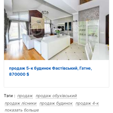
продаж 5-к будинок Фастівський, Гатне,
870000 $
Тэги :
продаж
продаж обухівський
продаж лісники
продаж будинок
продаж 4-к
показать больше
продаж 180000
продаж 180000 обухівський