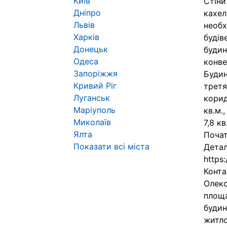
Київ
Стіни
Дніпро
кахел
Львів
необх
Харків
будів
Донецьк
будин
Одеса
конве
Запоріжжя
Будин
Кривий Ріг
третя
Луганськ
корид
Маріуполь
кв.м.
Миколаїв
7,8 кв
Ялта
Почат
Показати всі міста
Детал
https
Конта
Олекс
площа
будин
житло