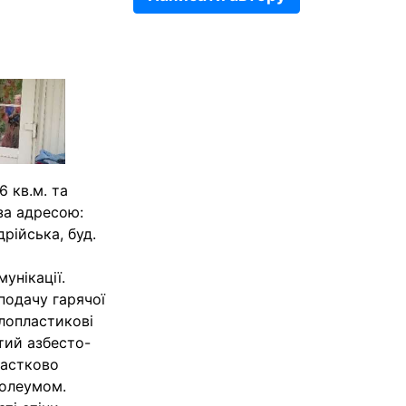
 кв.м. та
за адресою:
рійська, буд.
унікації.
подачу гарячої
алопластикові
тий азбесто-
частково
нолеумом.