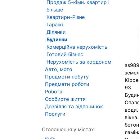
Продаж 5-кімн. квартир і
більше
Квартири-Різне
Гаражі
Ділянки
Будинки
Комерційна нерухомість
Готовий бізнес
Нерухомість за кордоном
as989
Авто, мото
земел
Предмети побуту
Кіров
Предмети роботи
93
Робота
Будин
Особисте життя
Опале
Дозвілля та відпочинок
води.
Послуги
вікна
бетон
Оголошення у містах:
ламін