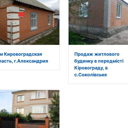
м Кировоградская
Продаж житлового
ласть, г.Александрия
будинку в передмісті
Кіровограду, в
с.Соколівське