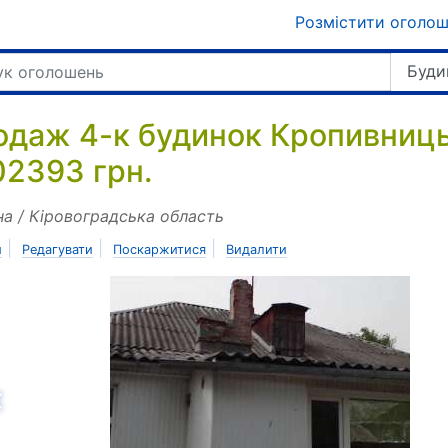
Розмістити оголо
Буди
одаж 4-к будинок Кропивниць
02393 грн.
на / Кіровоградська область
|
|
|
и
Редагувати
Поскаржитися
Видалити
азад