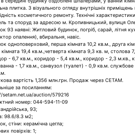
 в середині будинку оздоблені шпалерами, у ванній кімна
ьна плитка. З візуального огляду внутрішніх приміщень
ідність косметичного ремонту. Технічні характеристики:
ель та споруд за адресою м. Кропивницький, вулиця Ол
ок 93 наявні: Житловий будинок, погріб, сарай, літня ку
ктор опалення), вбиральня, навіс.
ок одноповерховий, перша кімната 10,2 кв.м., друга кімна
 кімната 19,4 кв.м.,четверта кімната 9,3 кв. м, столова 7,
ор - 6,7 кв.м., коридор - 5,4 кв.м., коридор - 2,3 м.кв., 
, ванна - 1,7 кв.м., санвузол (туалет) - 0,9 кв.м. службо
.м.
кова вартість 1,356 млн.грн. Продаж через СЕТАМ.
ьніше за посиланням:
://setam.net.ua/auction/579216
ктний номер: 044-594-11-09
андрійська, 93;
: 98.6/8.3 м2;
ок, стіни: керамічна цегла;
вих повірхів: 1;