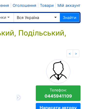
шення
|
Оголошення
|
Товари
|
Мій аккаунт
нки
Вся Україна
Знайти
кий, Подільський,
<
>
Телефон:
0445941109
Вперёд
Написати автору