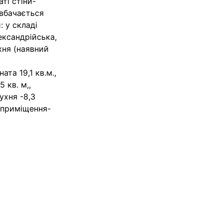
ті стіни-
 вбачається
 у складі
ександрійська,
хня (наявний
та 19,1 кв.м.,
5 кв. м,,
кухня -8,3
ве приміщення-