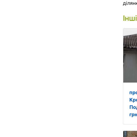
ділянк
Інш
пр
Кр
По
грн