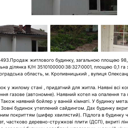
493.Продаж житлового будинку, загальною площею 98,6
ьна ділянка К/Н 3510100000:38:327:0001, площею 0,1 га 
оградська область, м. Кропивницький , вулиця Олександ
ок у жилому стані , придатний для житла. Наявні всі ком
ння газове (автономне). Наявний котел на опалення та 
 Також наявний бойлер у ванній кімнаті. У будинку мет
. Зовні будинок утеплений сайдингом. Дах будинку вкри
ним покриттям (шифер хвилястий). Підлога в будинку 
ат, частково деревно-стружкові плити (ДСП), вкриті лі