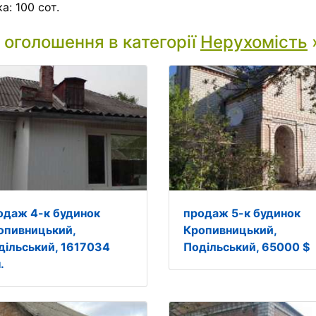
а: 100 сот.
і оголошення в категорії
Нерухомість
одаж 4-к будинок
продаж 5-к будинок
опивницький,
Кропивницький,
дільський, 1617034
Подільський, 65000 $
.