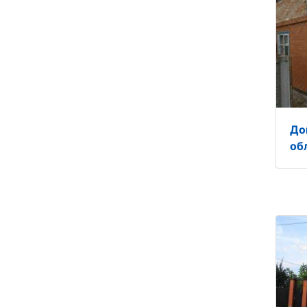
До
об