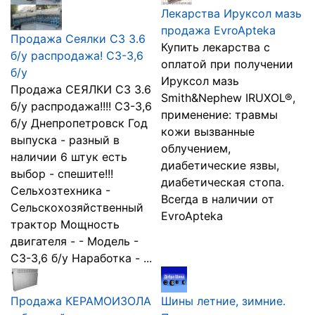
Лекарства Ируксол мазь
продажа EvroApteka
Продажа Сеялки СЗ 3.6
Купить лекарства с
б/у распродажа! СЗ-3,6
оплатой при получении
б/у
Ируксол мазь
Продажа СЕЯЛКИ СЗ 3.6
Smith&Nephew IRUXOL®,
б/у распродажа!!!! СЗ-3,6
применение: травмы
б/у Днепропетровск Год
кожи вызванные
выпуска - разный в
облучением,
наличии 6 штук есть
диабетические язвы,
выбор - спешите!!!
диабетическая стопа.
Сельхозтехника -
Всегда в наличии от
Сельскохозяйственный
EvroApteka
трактор Мощность
двигателя - - Модель -
СЗ-3,6 б/у Наработка - ...
Продажа КЕРАМОИЗОЛА
Шины летние, зимние.