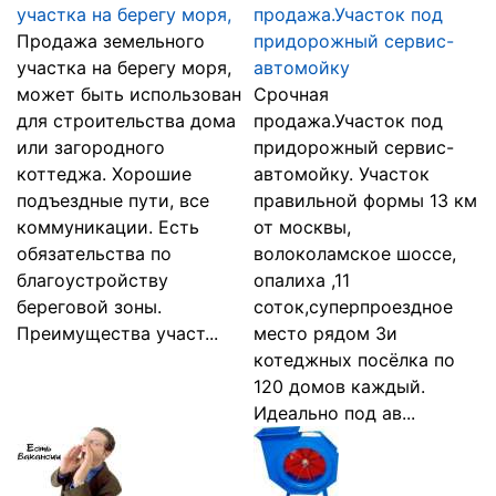
участка на берегу моря,
продажа.Участок под
Продажа земельного
придорожный сервис-
участка на берегу моря,
автомойку
может быть использован
Срочная
для строительства дома
продажа.Участок под
или загородного
придорожный сервис-
коттеджа. Хорошие
автомойку. Участок
подъездные пути, все
правильной формы 13 км
коммуникации. Есть
от москвы,
обязательства по
волоколамское шоссе,
благоустройству
опалиха ,11
береговой зоны.
соток,суперпроездное
Преимущества участ...
место рядом 3и
котеджных посёлка по
120 домов каждый.
Идеально под ав...