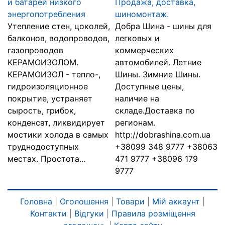
и батарей низкого
Продажа, доставка,
энергопотребления
шиномонтаж.
Утепление стен, цоколей,
Добра Шина - шины для
балконов, водопроводов,
легковых и
газопроводов
коммерческих
КЕРАМОИЗОЛОМ.
автомобилей. Летние
КЕРАМОИЗОЛ - тепло-,
Шины. Зимние Шины.
гидроизоляционное
Доступные цены,
покрытие, устраняет
наличие на
сырость, грибок,
складе.Доставка по
конденсат, ликвидирует
регионам.
мостики холода в самых
http://dobrashina.com.ua
труднодоступных
+38099 348 9777 +38063
местах. Простота...
471 9777 +38096 179
9777
Головна
|
Оголошення
|
Товари
|
Мій аккаунт
|
Контакти
|
Відгуки
|
Правила розміщення