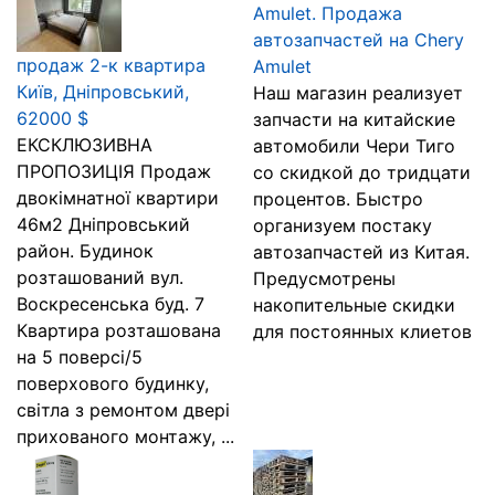
Amulet. Продажа
автозапчастей на Chery
продаж 2-к квартира
Amulet
Київ, Дніпровський,
Наш магазин реализует
62000 $
запчасти на китайские
ЕКСКЛЮЗИВНА
автомобили Чери Тиго
ПРОПОЗИЦІЯ Продаж
со скидкой до тридцати
двокімнатної квартири
процентов. Быстро
46м2 Дніпровський
организуем постаку
район. Будинок
автозапчастей из Китая.
розташований вул.
Предусмотрены
Воскресенська буд. 7
накопительные скидки
Квартира розташована
для постоянных клиетов
на 5 поверсі/5
поверхового будинку,
світла з ремонтом двері
прихованого монтажу, ...