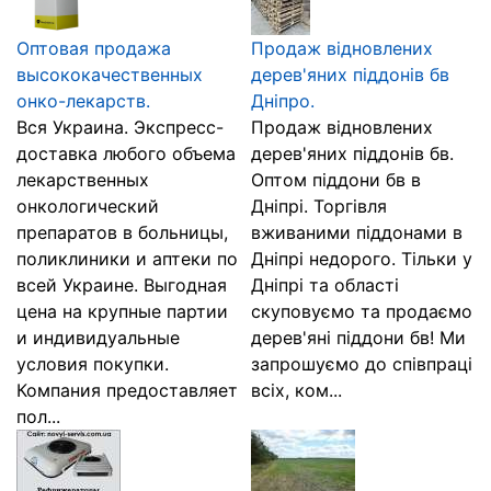
Оптовая продажа
Продаж відновлених
высококачественных
дерев'яних піддонів бв
онко-лекарств.
Дніпро.
Вся Украина. Экспресс-
Продаж відновлених
доставка любого объема
дерев'яних піддонів бв.
лекарственных
Оптом піддони бв в
онкологический
Дніпрі. Торгівля
препаратов в больницы,
вживаними піддонами в
поликлиники и аптеки по
Дніпрі недорого. Тільки у
всей Украине. Выгодная
Дніпрі та області
цена на крупные партии
скуповуємо та продаємо
и индивидуальные
дерев'яні піддони бв! Ми
условия покупки.
запрошуємо до співпраці
Компания предоставляет
всіх, ком...
пол...