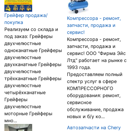
Грейфер продажа/
Компрессора - ремонт,
покупка
запчасти, продажа и
Реализуем со склада и
сервис!
под заказ: Грейферы
Компрессора - ремонт,
двухчелюстные
запчасти, продажа и
одноканатные Грейферы
сервис! ООО "Фирма Эйс
двухчелюстные
Лтд" работает на рынке с
двухканатные Грейферы
1993 года.
двухчелюстные
Предоставляем полный
трёхканатные Грейферы
спектр услуг в сфере
двухчелюстные
КОМПРЕССОРНОГО
четырёхканатные
оборудования: ремонт,
Грейферы
сервисное
двухчелюстные
обслуживание, продажа
моторные Грейферы
новых и б/у ко...
мно...
Автозапчасти на Chery