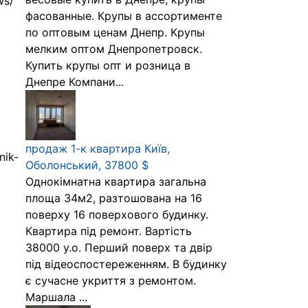
ws/
фасованные. Крупы в ассортименте
по оптовым ценам Днепр. Крупы
мелким оптом Днепропетровск.
Купить крупы опт и розница в
Днепре Компани...
продаж 1-к квартира Київ,
nik-
Оболонський, 37800 $
Однокімнатна квартира загальна
площа 34м2, разтошована на 16
поверху 16 поверхового будинку.
Квартира під ремонт. Вартість
38000 у.о. Перший поверх та двір
під відеоспостереженням. В будинку
є сучасне укриття з ремонтом.
Маршала ...