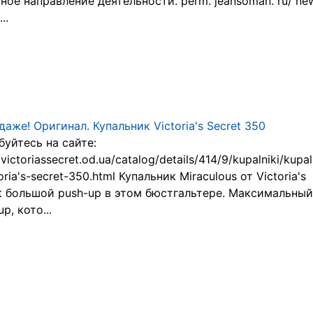
ное направление деятельности. perm. jeansoman. ru/ ne
..
даже! Оригинал. Купальник Victoria's Secret 350
уйтесь на сайте:
/victoriassecret.od.ua/catalog/details/414/9/kupalniki/kupal
toria's-secret-350.html Купальник Miraculous от Victoria's
t большой push-up в этом бюстгальтере. Максимальный
p, кото...