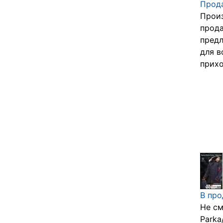
Прода
Произ
прода
предл
для в
прихо
В про
Нe см
Parka