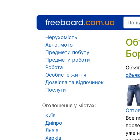
Нерухомість
Об
Авто, мото
Бо
Предмети побуту
Предмети роботи
Робота
Объяв
Особисте життя
объяв
Дозвілля та відпочинок
Послуги
Оголошення у містах:
Опто
Київ
Все п
Дніпро
после
Львів
уже н
Харків