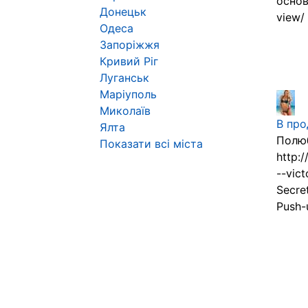
основ
Донецьк
view/ .
Одеса
Запоріжжя
Кривий Ріг
Луганськ
Маріуполь
Миколаїв
В про
Ялта
Полюб
Показати всі міста
http:/
--vic
Secre
Push-u