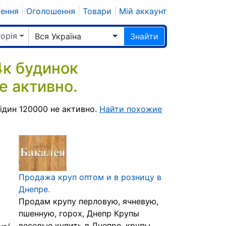
шення
|
Оголошення
|
Товари
|
Мій аккаунт
горія
Вся Україна
Знайти
к будинок
е активно.
ідин 120000 не активно.
Найти похожие
Продажа круп оптом и в розницу в
Днепре.
Продам крупу перловую, ячневую,
пшенную, горох, Днепр Крупы
весовые купить в Днепре, крупы