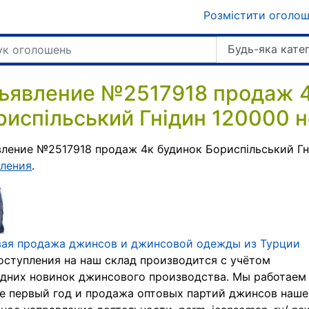
Розмістити оголо
Будь-яка кате
ъявление №2517918 продаж 4
риспільський Гнідин 120000 н
ление №2517918 продаж 4к будинок Бориспільський Гн
ления
.
вая продажа джинсов и джинсовой одежды из Турции
оступления на наш склад производится с учётом
дних новинок джинсового производства. Мы работаем
е первый год и продажа оптовых партий джинсов наше