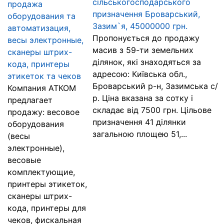
сільськогосподарського
продажа
призначення Броварський,
оборудования та
Зазим`я, 45000000 грн.
автоматизация,
Пропонується до продажу
весы электронные,
масив з 59-ти земельних
сканеры штрих-
ділянок, які знаходяться за
кода, принтеры
адресою: Київська обл.,
этикеток та чеков
Броварський р-н, Зазимська с/
Компания АТКОМ
р. Ціна вказана за сотку і
предлагает
складає від 7500 грн. Цільове
продажу: весовое
призначення 41 ділянки
оборудования
загальною площею 51,...
(весы
электронные),
весовые
комплектующие,
принтеры этикеток,
сканеры штрих-
кода, принтеры для
чеков, фискальная