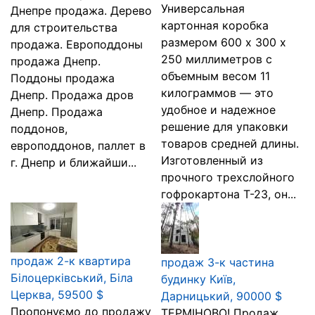
Универсальная
Днепре продажа. Дерево
картонная коробка
для строительства
размером 600 х 300 х
продажа. Европоддоны
250 миллиметров с
продажа Днепр.
объемным весом 11
Поддоны продажа
килограммов — это
Днепр. Продажа дров
удобное и надежное
Днепр. Продажа
решение для упаковки
поддонов,
товаров средней длины.
европоддонов, паллет в
Изготовленный из
г. Днепр и ближайши...
прочного трехслойного
гофрокартона Т-23, он...
продаж 2-к квартира
продаж 3-к частина
Білоцерківський, Біла
будинку Київ,
Церква, 59500 $
Дарницький, 90000 $
Пропонуємо до продажу
ТЕРМІНОВО! Продаж