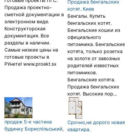
Готовые проекты ПГС.
Продажа бенгальских
Продажа проектно-
котят. Киев
сметной документации в
Бенгалы. Купить
электронном виде.
бенгальских котят.
Конструкторская
Бенгальские кошки из
документация. Все
официального
разделы в наличии.
питомника. Бенгальские
Самые низкие цены на
котята, только розетка
готовые проекты в
на золоте от завозных
РУнете! www.proekt.sx
родителей известных
питомников.
Бенгальские котята.
Продажа бенгальских
котят. Высокие пор...
продаж 5-к частина
Срочно,не дорого новая
будинку Бориспільський,
квартира.