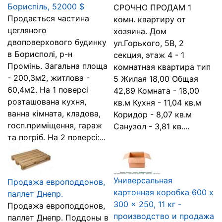
Бориспіль, 52000 $
СРОЧНО ПРОДАМ 1
Продається частина
комн. квартиру от
цегляного
хозяина. Дом
двоповерхового будинку
ул.Горького, 5В, 2
в Борисполі, р-н
секция, этаж 4 - 1
Промінь. Загальна площа
комнатная квартира тип
- 200,3м2, житлова -
5 Жилая 18,00 Общая
60,4м2. На 1 поверсі
42,89 Комната - 18,00
розташована кухня,
кв.м Кухня - 11,04 кв.м
ванна кімната, кладова,
Коридор - 8,07 кв.м
госп.приміщення, гараж
Санузол - 3,81 кв....
та погріб. На 2 поверсі:...
Универсальная
Продажа европоддонов,
картонная коробка 600 x
паллет Днепр.
300 x 250, 11 кг -
Продажа европоддонов,
производство и продажа
паллет Днепр. Поддоны в