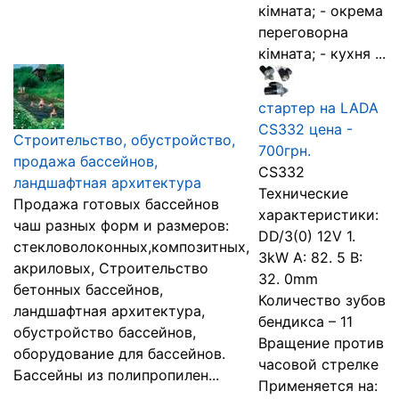
кімната; - окрема
переговорна
кімната; - кухня ...
стартер на LADA
CS332 цена -
Строительство, обустройство,
700грн.
продажа бассейнов,
CS332
ландшафтная архитектура
Технические
Продажа готовых бассейнов
характеристики:
чаш разных форм и размеров:
DD/3(0) 12V 1.
стекловолоконных,композитных,
3kW A: 82. 5 B:
акриловых, Строительство
32. 0mm
бетонных бассейнов,
Количество зубов
ландшафтная архитектура,
бендикса – 11
обустройство бассейнов,
Вращение против
оборудование для бассейнов.
часовой стрелке
Бассейны из полипропилен...
Применяется на: