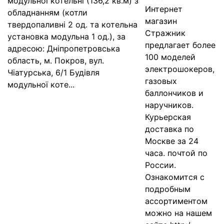
модульної котельні (136,2 кв.м) з
Интернет
обладнанням (котли
магазин
твердопаливні 2 од. та котельна
Стражник
установка модульна 1 од.), за
предлагает более
адресою: Дніпропетровська
100 моделей
область, м. Покров, вул.
электрошокеров,
Чіатурська, 6/1 Будівля
газовых
модульної коте...
баллончиков и
наручников.
Курьерская
доставка по
Москве за 24
часа. почтой по
России.
Ознакомится с
подробным
ассортиментом
можно на нашем