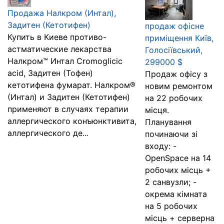
Продажа Налкром (Интал),
Задитен (Кетотифен)
продаж офісне
Купить в Киеве противо-
приміщення Київ,
астматические лекарства
Голосіївський,
Налкром™ Интал Cromoglicic
299000 $
acid, Задитен (Тофен)
Продаж офісу з
кетотифена фумарат. Налкром®
новим ремонтом
(Интал) и Задитен (Кетотифен)
на 22 робочих
применяют в случаях терапии
місця.
аллергического конъюнктивита,
Планування
аллергического де...
починаючи зі
входу: -
OpenSpace на 14
робочих місць +
2 санвузли; -
окрема кімната
на 5 робочих
місць + серверна