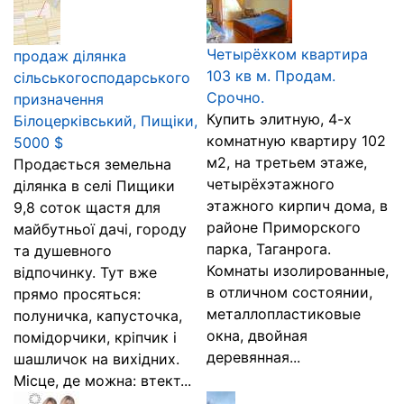
Четырёхком квартира
продаж ділянка
103 кв м. Продам.
сільськогосподарського
Срочно.
призначення
Купить элитную, 4-х
Білоцерківський, Пищіки,
комнатную квартиру 102
5000 $
м2, на третьем этаже,
Продається земельна
четырёхэтажного
ділянка в селі Пищики
этажного кирпич дома, в
9,8 соток щастя для
районе Приморского
майбутньої дачі, городу
парка, Таганрога.
та душевного
Комнаты изолированные,
відпочинку. Тут вже
в отличном состоянии,
прямо просяться:
металлопластиковые
полуничка, капусточка,
окна, двойная
помідорчики, кріпчик і
деревянная...
шашличок на вихідних.
Місце, де можна: втект...