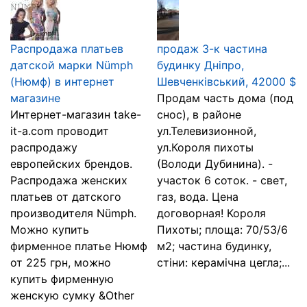
Распродажа платьев
продаж 3-к частина
датской марки Nümph
будинку Дніпро,
(Нюмф) в интернет
Шевченківський, 42000 $
магазине
Продам часть дома (под
Интернет-магазин take-
снос), в районе
it-a.com проводит
ул.Телевизионной,
распродажу
ул.Короля пихоты
европейских брендов.
(Володи Дубинина). -
Распродажа женских
участок 6 соток. - свет,
платьев от датского
газ, вода. Цена
производителя Nümph.
договорная! Короля
Можно купить
Пихоты; площа: 70/53/6
фирменное платье Нюмф
м2; частина будинку,
от 225 грн, можно
стіни: керамічна цегла;...
купить фирменную
женскую сумку &Other