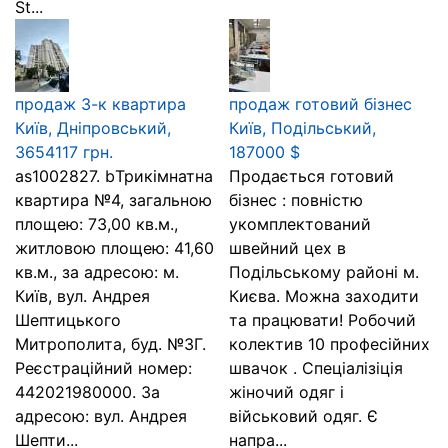
St...
продаж 3-к квартира
продаж готовий бізнес
Київ, Дніпровський,
Київ, Подільський,
3654117 грн.
187000 $
as1002827. bТрикімнатна
Продається готовий
квартира №4, загальною
бізнес : повністю
площею: 73,00 кв.м.,
укомплектований
житловою площею: 41,60
швейний цех в
кв.м., за адресою: м.
Подільському районі м.
Київ, вул. Андрея
Києва. Можна заходити
Шептицького
та працювати! Робочий
Митрополита, буд. №3Г.
колектив 10 професійних
Реєстраційний номер:
швачок . Спеціалізіція
442021980000. За
жіночий одяг і
адресою: вул. Андрея
військовий одяг. Є
Шепти...
напра...