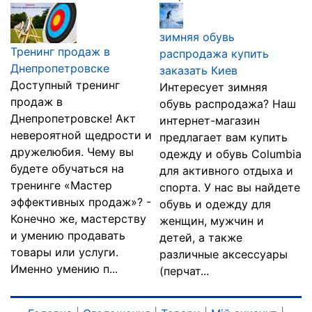
зимняя обувь
Тренинг продаж в
распродажа купить
Днепропетровске
заказать Киев
Доступный тренинг
Интересует зимняя
продаж в
обувь распродажа? Наш
Днепропетровске! Акт
интернет-магазин
невероятной щедрости и
предлагает вам купить
дружелюбия. Чему вы
одежду и обувь Columbia
будете обучаться на
для активного отдыха и
тренинге «Мастер
спорта. У нас вы найдете
эффективных продаж»? -
обувь и одежду для
Конечно же, мастерству
женщин, мужчин и
и умению продавать
детей, а также
товары или услуги.
различные аксессуары
Именно умению п...
(перчат...