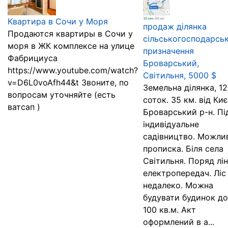
Квартира в Сочи у Моря
продаж ділянка
Продаются квартиры в Сочи у
сільськогосподарсь
моря в ЖК комплексе на улице
призначення
Фабрициуса
Броварський,
https://www.youtube.com/watch?
Світильня, 5000 $
v=D6L0voAfh44&t Звоните, по
Земельна ділянка, 12
вопросам уточняйте (есть
соток. 35 км. від Киє
ватсап )
Броварський р-н. Пі
індивідуальне
садівництво. Можли
прописка. Біля села
Світильня. Поряд лін
електропередач. Ліс
недалеко. Можна
будувати будинок до
100 кв.м. Акт
оформлений в а...