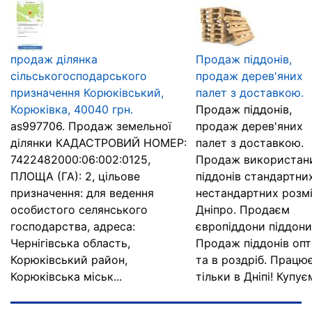
продаж ділянка
Продаж піддонів,
сільськогосподарського
продаж дерев'яних
призначення Корюківський,
палет з доставкою.
Корюківка, 40040 грн.
Продаж піддонів,
as997706. Продаж земельної
продаж дерев'яних
ділянки КАДАСТРОВИЙ НОМЕР:
палет з доставкою.
7422482000:06:002:0125,
Продаж використан
ПЛОЩА (ГА): 2, цільове
піддонів стандартни
призначення: для ведення
нестандартних розмі
особистого селянського
Дніпро. Продаєм
господарства, адреса:
європіддони піддони
Чернігівська область,
Продаж піддонів оп
Корюківський район,
та в роздріб. Працю
Корюківська міськ...
тільки в Дніпі! Купуєм