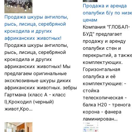
Продажа и аренда
опалубки б/у по низ
Продажа шкуры антилопы,
ценам
рысь, лисица, серебряной
Компания "ГЛОБАЛ-
крокодила и других
БУД" предлагает
африканских животных!
продажу и аренду
Продажа шкуры антилопы,
опалубки стен и
рысь, лисица, серебряной
перекрытий, а также
крокодила и других
комплектующих.
африканских животных! Мы
Горизонтальная
предлагаем оригинальные
опалубка и её
эксклюзивные шкуры диких
комплектующие: -
африканских животных. зебры
стойка
Гартмана (класс А - класс
телескопическая -
I),Крокодил (черный)
балка Н20 - тренога 
живот,Кро...
корона - фанера
ламинирован...