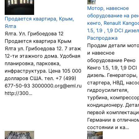
Мотор, навесное
оборудование на ре
Продается квартира, Крым,
кенго, Renault Kango
Ялта
1.5, 1.9 , 1,9 DCI дизел
Ялта. Ул. Грибоедова 12
Распродажа
Продается квартира Крым
Продам детали мот
Ялта ул. Грибоедова 12. 7 этаж
и навесное
12-ти этажного дома. Удобная
оборудование Рено
планировка, парковка,
Кенго 1.5, 1.9, 1,9 DCI
инфраструктура. Цена 105 000
дизель. Генераторы,
долларов США. тел. +7 (499)
стартера, НВД, насо
677-50-93 3000000.org@eml.ru
гидроусилителя,
http://300...
турбина, компрессо
кондиционеру. Дета
первой комплектаци
Германии в отлично
состоянии и ка...