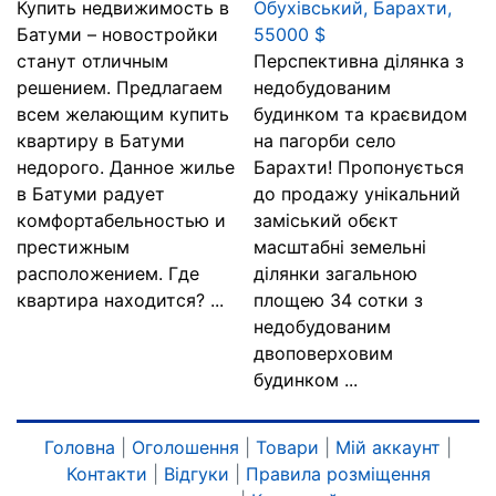
Купить недвижимость в
Обухівський, Барахти,
Батуми – новостройки
55000 $
станут отличным
Перспективна ділянка з
решением. Предлагаем
недобудованим
всем желающим купить
будинком та краєвидом
квартиру в Батуми
на пагорби село
недорого. Данное жилье
Барахти! Пропонується
в Батуми радует
до продажу унікальний
комфортабельностью и
заміський обєкт
престижным
масштабні земельні
расположением. Где
ділянки загальною
квартира находится? ...
площею 34 сотки з
недобудованим
двоповерховим
будинком ...
Головна
|
Оголошення
|
Товари
|
Мій аккаунт
|
Контакти
|
Відгуки
|
Правила розміщення