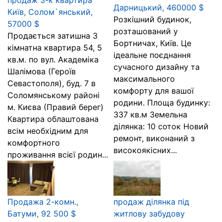
продаж 3-к квартира
Дарницький, 460000 $
Київ, Солом`янський,
Розкішний будинок,
57000 $
розташований у
Продається затишна 3
Бортничах, Київ. Це
кімнатна квартира 54, 5
ідеальне поєднання
кв.м. по вул. Академіка
сучасного дизайну та
Шалімова (Героїв
максимального
Севастополя), буд. 7 в
комфорту для вашої
Соломянському районі
родини. Площа будинку:
м. Києва (Правий берег)
337 кв.м Земельна
Квартира облаштована
ділянка: 10 соток Новий
всім необхідним для
ремонт, виконаний з
комфортного
високоякісних...
проживання всієї родин...
Продажа 2-комн.,
продаж ділянка під
Батуми, 92 500 $
житлову забудову