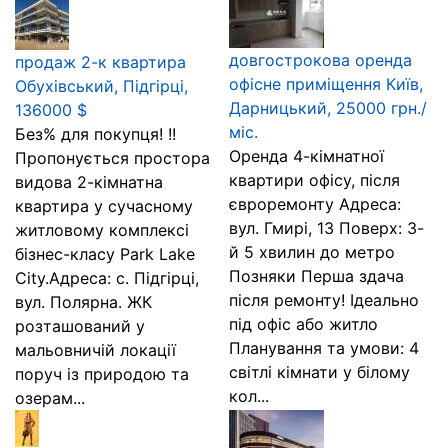
довгострокова оренда
продаж 2-к квартира
офісне приміщення Київ,
Обухівський, Підгірці,
Дарницький, 25000 грн./
136000 $
міс.
Без% для покупця! !!
Оренда 4-кімнатної
Пропонується простора
квартири офісу, після
видова 2-кімнатна
євроремонту Адреса:
квартира у сучасному
вул. Гмирі, 13 Поверх: 3-
житловому комплексі
й 5 хвилин до метро
бізнес-класу Park Lake
Позняки Перша здача
City.Адреса: с. Підгірці,
після ремонту! Ідеально
вул. Полярна. ЖК
під офіс або житло
розташований у
Планування та умови: 4
мальовничій локації
світлі кімнати у білому
поруч із природою та
кол...
озерам...