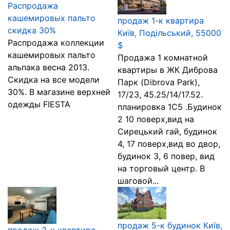
Распродажа
кашемировых пальто
продаж 1-к квартира
скидка 30%
Київ, Подільський, 55000
Распродажа коллекции
$
кашемировых пальто
Продажа 1 комнатной
альпака весна 2013.
квартиры в ЖК Диброва
Скидка на все модели
Парк (Dibrova Park),
30%. В магазине верхней
17/23, 45.25/14/17.52.
одежды FIESTA
планировка 1С5 .Будинок
2 10 поверх,вид на
Сирецький гай, будинок
4, 17 поверх,вид во двор,
будинок 3, 6 повер, вид
на торговый центр. В
шаговой...
продаж 5-к будинок Київ,