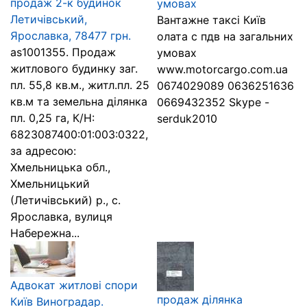
продаж 2-к будинок
умовах
Летичівський,
Вантажне таксі Київ
Ярославка, 78477 грн.
олата с пдв на загальних
as1001355. Продаж
умовах
житлового будинку заг.
www.motorcargo.com.ua
пл. 55,8 кв.м., житл.пл. 25
0674029089 0636251636
кв.м та земельна ділянка
0669432352 Skype -
пл. 0,25 га, К/Н:
serduk2010
6823087400:01:003:0322,
за адресою:
Хмельницька обл.,
Хмельницький
(Летичівський) р., с.
Ярославка, вулиця
Набережна...
Адвокат житлові спори
продаж ділянка
Київ Виноградар.