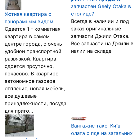
запчастей Geely Otaka в
столице?
Уютная квартира с
Всегда в наличии и под
панорамным видом
заказ оригинальные
Сдается 1 - комнатная
запчасти Джили Отака.
квартира в самом
Все запчасти на Джили в
центре города, с очень
налии на складе
удобной транспортной
развязкой. Квартира
сдоется прсуточно,
почасово. В квартире
автономное газовое
отпление, новая мебель,
все душевые
принадлежности, посуда
для приго...
Вантажне таксі Київ
олата с пдв на загальних