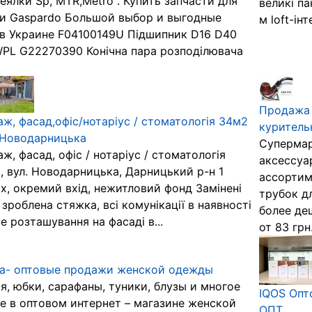
сеялки Sp, MTR,Metro . Купить запчасти для
великі па
и Gaspardo Большой выбор и выгодные
м loft-інт
в Украине F04100149U Підшипник D16 D40
PL G22270390 Конічна пара розподілювача
Продажа 
ж, фасад,офіс/нотаріус / стоматологія 34м2
куритель
. Новодарницька
Супермар
ж, фасад, офіс / нотаріус / стоматологія
аксессуа
, вул. Новодарницька, Дарницький р-н 1
ассортим
х, окремий вхід, нежитловий фонд Замінені
трубок д
, зроблена стяжка, всі комунікації в наявності
более де
е розташування на фасаді в...
от 83 грн.
la- оптовые продажи женской одежды
я, юбки, сарафаны, туники, блузы и многое
IQOS Оп
е в оптовом интернет – магазине женской
ОПТ