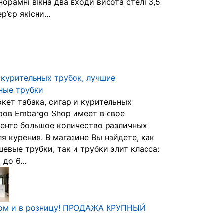
норамні вікна два входи висота стелі 3,5
ер’єр якісни...
курительных трубок, лучшие
ные трубки
кет табака, сигар и курительных
ров Embargo Shop имеет в свое
енте большое количество различных
ля курения. В магазине Вы найдете, как
шевые трубки, так и трубки элит класса:
 до 6...
том и в розницу! ПРОДАЖА КРУПНЫЙ