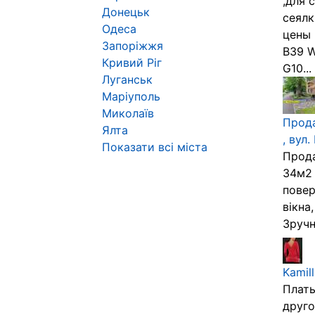
,для 
Донецьк
сеялк
Одеса
цены 
Запоріжжя
B39 W
Кривий Ріг
G10...
Луганськ
Маріуполь
Миколаїв
Прода
Ялта
, вул
Показати всі міста
Прода
34м2 
повер
вікна
Зручн
Kamil
Плать
друго