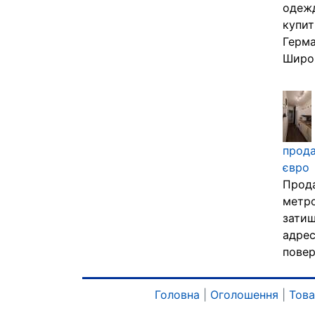
одежд
купит
Герма
Широк
прода
євро
Прода
метро
затиш
адрес
повер
Головна
|
Оголошення
|
Тов