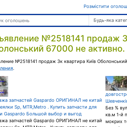
Розмістити оголо
Будь-яка кате
ъявление №2518141 продаж 3к
олонський 67000 не активно.
ление №2518141 продаж 3к квартира Київ Оболонський
ления
.
довгостр
ажа запчастей Gaspardo ОРИГИНАЛ не китай
Шевченків
сеялки Sp, MTR,Metro . Купить запчасти для
Без % ву
и Gaspardo Большой выбор и выгод
кв.м 1-й 
ажа запчастей Gaspardo ОРИГИНАЛ не китай
мокрих т