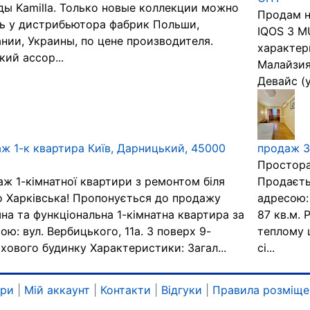
ы Kamilla. Только новые коллекции можно
Продам н
ь у дистрибьютора фабрик Польши,
IQOS 3 M
нии, Украины, по цене производителя.
характер
ий ассор...
Малайзия.
Девайс (у
ж 1-к квартира Київ, Дарницький, 45000
продаж 3
Простора
ж 1-кімнатної квартири з ремонтом біля
Продаєть
 Харківська! Пропонується до продажу
адресою:
на та функціональна 1-кімнатна квартира за
87 кв.м.
ою: вул. Вербицького, 11а. 3 поверх 9-
теплому 
хового будинку Характеристики: Загал...
сі...
ари
|
Мій аккаунт
|
Контакти
|
Відгуки
|
Правила розміще