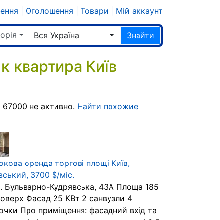
шення
|
Оголошення
|
Товари
|
Мій аккаунт
горія
Вся Україна
Знайти
 квартира Київ
 67000 не активно.
Найти похожие
окова оренда торгові площі Київ,
ський, 3700 $/міс.
л. Бульварно-Кудрявська, 43А Площа 185
поверх Фасад 25 КВт 2 санвузли 4
очки Про приміщення: фасадний вхід та