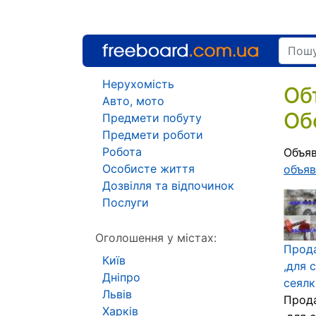
Нерухомість
Об
Авто, мото
Об
Предмети побуту
Предмети роботи
Робота
Объяв
Особисте життя
объяв
Дозвілля та відпочинок
Послуги
Оголошення у містах:
Прод
Київ
,для 
Дніпро
сеялк
Львів
Прод
Харків