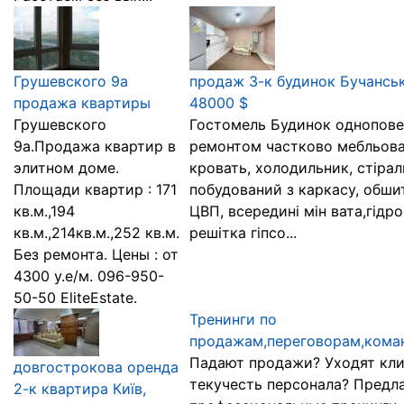
Грушевского 9а
продаж 3-к будинок Бучанськ
продажа квартиры
48000 $
Грушевского
Гостомель Будинок однопове
9а.Продажа квартир в
ремонтом частково мебльова
элитном доме.
кровать, холодильник, стіра
Площади квартир : 171
побудований з каркасу, обш
кв.м.,194
ЦВП, всередині мін вата,гідро
кв.м.,214кв.м.,252 кв.м.
решітка гіпсо...
Без ремонта. Цены : от
4300 у.е/м. 096-950-
50-50 EliteEstate.
Тренинги по
продажам,переговорам,кома
Падают продажи? Уходят кли
довгострокова оренда
текучесть персонала? Предл
2-к квартира Київ,