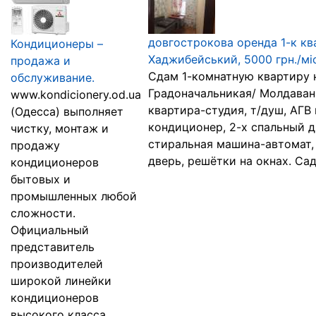
довгострокова оренда 1-к кв
Кондиционеры –
Хаджибейський, 5000 грн./міс
продажа и
Сдам 1-комнатную квартиру 
обслуживание.
Градоначальникая/ Молдаванка
www.kondicionery.od.ua
квартира-студия, т/душ, АГВ 
(Одесса) выполняет
кондиционер, 2-х спальный д
чистку, монтаж и
стиральная машина-автомат,
продажу
дверь, решётки на окнах. Сад
кондиционеров
бытовых и
промышленных любой
сложности.
Официальный
представитель
производителей
широкой линейки
кондиционеров
высокого класса