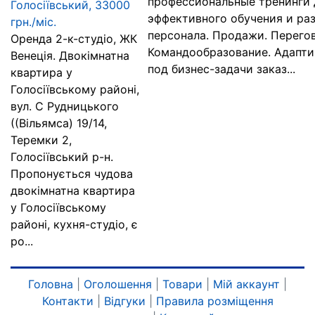
профессиональные тренинги 
Голосіївський, 33000
эффективного обучения и ра
грн./міс.
персонала. Продажи. Перего
Оренда 2-к-студіо, ЖК
Командообразование. Адапти
Венеція. Двокімнатна
под бизнес-задачи заказ...
квартира у
Голосіївському районі,
вул. С Рудницького
((Вільямса) 19/14,
Теремки 2,
Голосіївський р-н.
Пропонується чудова
двокімнатна квартира
у Голосіївському
районі, кухня-студіо, є
ро...
Головна
|
Оголошення
|
Товари
|
Мій аккаунт
|
Контакти
|
Відгуки
|
Правила розміщення