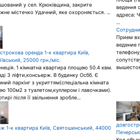
шований у сел. Крюківщина, закрите
ведення 
жне містечко Удачний, яке охороняється. ...
адреса: Ч
...
Сотрудни
Прием вх
ведение 
телефону
строкова оренда 1-к квартира Київ,
сопутств
іївський, 25000 грн./міс.
вышестоя
неція. 1 кімнатна квартира площею 50.4 квм.
їзді 3 ліфти,консьерж. В будинку Осбб. Є
мний паркінг з укриттям(спеціальна кімната
ю 100м2 з туалетом,куллером і лавочками).
тирі після її звільнення зробле...
довгостр
ж 1-к квартира Київ, Святошинський, 44000
Печерськ
Код объе