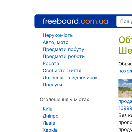
Нерухомість
Об
Авто, мото
Ше
Предмети побуту
Предмети роботи
Робота
Объяв
Особисте життя
похо
Дозвілля та відпочинок
Послуги
Оголошення у містах:
прода
16999
Київ
Без к
Дніпро
пропо
Львів
проду
Харків