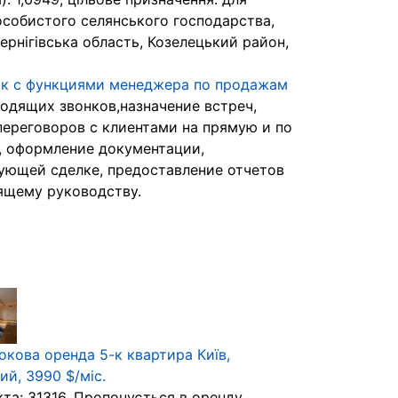
особистого селянського господарства,
ернігівська область, Козелецький район,
к с функциями менеджера по продажам
одящих звонков,назначение встреч,
переговоров с клиентами на прямую и по
, оформление документации,
ующей сделке, предоставление отчетов
щему руководству.
окова оренда 5-к квартира Київ,
ий, 3990 $/міс.
кта: 31316. Пропонується в оренду