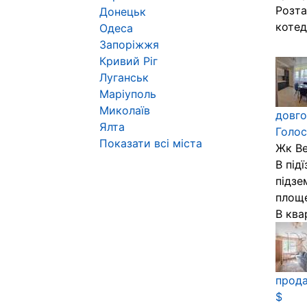
Розта
Донецьк
котед
Одеса
Запоріжжя
Кривий Ріг
Луганськ
Маріуполь
Миколаїв
довго
Ялта
Голос
Показати всі міста
Жк Ве
В під
підзе
площе
В квар
прода
$