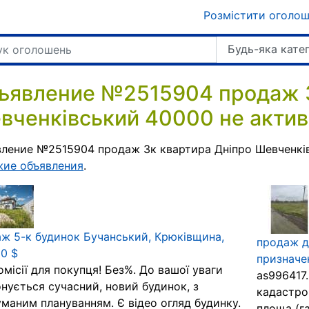
Розмістити оголо
Будь-яка кате
ъявление №2515904 продаж 3
вченківський 40000 не актив
ление №2515904 продаж 3к квартира Дніпро Шевченкі
жие объявления
.
ж 5-к будинок Бучанський, Крюківщина,
продаж д
0 $
призначен
омісії для покупця! Без%. До вашої уваги
as996417.
нується сучасний, новий будинок, з
кадастро
маним плануванням. Є відео огляд будинку.
площа (га