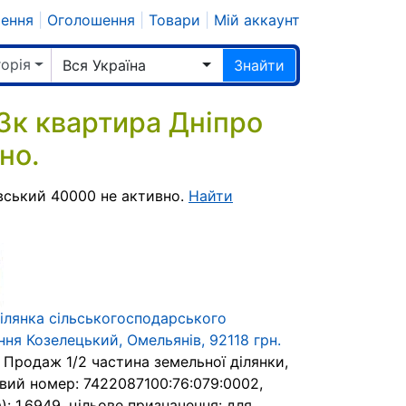
шення
|
Оголошення
|
Товари
|
Мій аккаунт
горія
Вся Україна
Знайти
к квартира Дніпро
но.
вський 40000 не активно.
Найти
ілянка сільськогосподарського
ня Козелецький, Омельянів, 92118 грн.
 Продаж 1/2 частина земельної дiлянки,
вий номер: 7422087100:76:079:0002,
): 1,6949, цiльове призначення: для