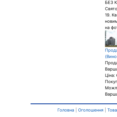
БЕЗ К
Свято
19. К
новим
на фо
Прода
(Вино
Прода
Варша
Ціна:
Покуп
Можли
Варша
Головна
|
Оголошення
|
Тов