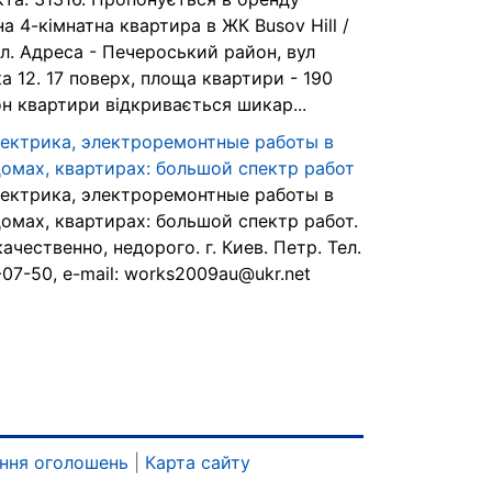
а 4-кімнатна квартира в ЖК Busov Hill /
л. Адреса - Печероський район, вул
а 12. 17 поверх, площа квартири - 190
он квартири відкривається шикар...
лектрика, электроремонтные работы в
домах, квартирах: большой спектр работ
лектрика, электроремонтные работы в
домах, квартирах: большой спектр работ.
ачественно, недорого. г. Киев. Петр. Тел.
07-50, e-mail: works2009au@ukr.net
ння оголошень
|
Карта сайту