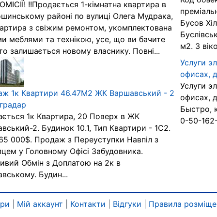
ОМІСІЇ! !!Продається 1-кімнатна квартира в
преміальн
шинському районі по вулиці Олега Мудрака,
Бусов Хіл
вартира з свіжим ремонтом, укомплектована
Буслівськ
и меблями та технікою, усе, що ви бачите
м2. З вік
то залишається новому власнику. Повні...
Услуги э
офисах, 
Услуги э
ж 1к Квартири 46.47М2 ЖК Варшавський - 2
офисах, 
градар
Быстро, к
ється 1к Квартира, 20 Поверх в ЖК
0-50-162-
вський-2. Будинок 10.1, Тип Квартири - 1С2.
 65 000$. Продаж з Переуступки Навпіл з
цем у Головному Офісі Забудовника.
вий Обмін з Доплатою на 2к в
вському. Будин...
ари
|
Мій аккаунт
|
Контакти
|
Відгуки
|
Правила розміще