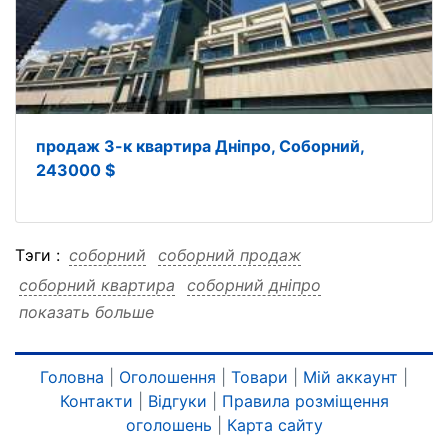
продаж 3-к квартира Дніпро, Соборний,
243000 $
Тэги :
соборний
соборний продаж
соборний квартира
соборний дніпро
показать больше
соборний 3-к
соборний 170000
соборний 170000 продаж
соборний 170000 квартира
Головна
|
Оголошення
|
Товари
|
Мій аккаунт
|
Контакти
|
Відгуки
|
Правила розміщення
соборний 170000 дніпро
соборний 170000 3-к
оголошень
|
Карта сайту
продаж
продаж соборний
продаж квартира