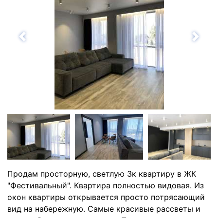
Назад
Впе
Продам просторную, светлую 3к квартиру в ЖК
"Фестивальный". Квартира полностью видовая. Из
окон квартиры открывается просто потрясающий
вид на набережную. Самые красивые рассветы и