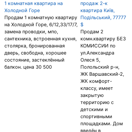
1 комнатная квартира на
продаж 2-к
Холодной Горе
квартира Київ,
Продам 1 комнатную квартиру
Подільський, 77777
на Холодной Горе, 6/12,33/17/7,
$
замена проводки, мпо,
Продам 2
сантехника, встроенная кухня,
комн.квартиру БЕЗ
столярка, бронированная
КОМИССИИ по
дверь, свободна, хорошее
ул.Александра
состояние, застеклённый
Олеся 5,
балкон. цена 30 500
Полольский р-н,
ЖК Варшавский-2,
ЖК комфорт-
класcу, имеет
закрытую
территорию с
детскими и
спортивными
площадками. Дом
введён в