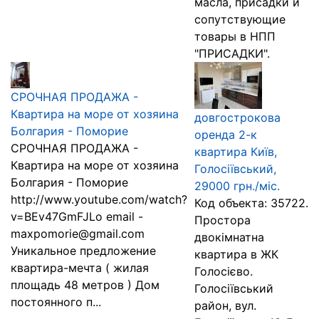
масла, присадки и
сопутствующие
товары в НПП
"ПРИСАДКИ".
СРОЧНАЯ ПРОДАЖА -
Квартира на море от хозяина
довгострокова
Болгария - Поморие
оренда 2-к
СРОЧНАЯ ПРОДАЖА -
квартира Київ,
Квартира на море от хозяина
Голосіївський,
Болгария - Поморие
29000 грн./міс.
http://www.youtube.com/watch?
Код объекта: 35722.
v=BEv47GmFJLo email -
Простора
maxpomorie@gmail.com
двокімнатна
Уникальное предложение
квартира в ЖК
квартира-мечта ( жилая
Голосієво.
площадь 48 метров ) Дом
Голосіївський
постоянного п...
район, вул.