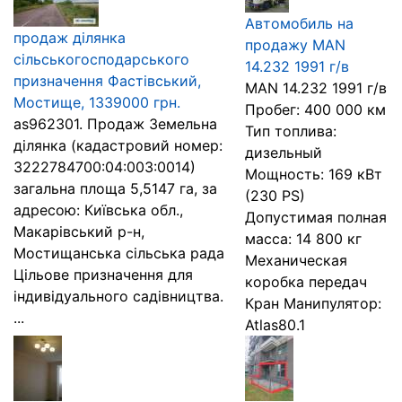
Автомобиль на
продаж ділянка
продажу MAN
сільськогосподарського
14.232 1991 г/в
призначення Фастівський,
MAN 14.232 1991 г/в
Мостище, 1339000 грн.
Пробег: 400 000 км
as962301. Продаж Земельна
Тип топлива:
ділянка (кадастровий номер:
дизельный
3222784700:04:003:0014)
Мощность: 169 кВт
загальна площа 5,5147 га, за
(230 PS)
адресою: Київська обл.,
Допустимая полная
Макарівський р-н,
масса: 14 800 кг
Мостищанська сільська рада
Механическая
Цільове призначення для
коробка передач
індивідуального садівництва.
Кран Манипулятор:
...
Atlas80.1