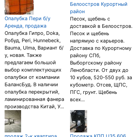
Белоостров Курортный
район
Опалубка Пери б/у
Песок, щебень с
Аренда, продажа
доставкой в Белоостров.
Опалубка Гипро, Doka,
Песок и щебень
Робуд, Peri, Hunnebeck,
напрямую с карьеров.
Bauma, Ulma, Вариант б/
Доставка по Курортному
у, новая. Также
району СПб,
предлагаем большой
Выборгскому району
выбор комплектующих
Ленобласти. От двух до
опалубки от компании
10 кубов, 520-550 руб. за
БалансБуд. В наличии
кубометр. Отсев, ЩПС,
опалубка перекрытий,
ПГС, грунт. Щебень
ламинированная фанера
всех...
производства Китай, У...
продаж 2-к квартира
Продажа КПП U35.606