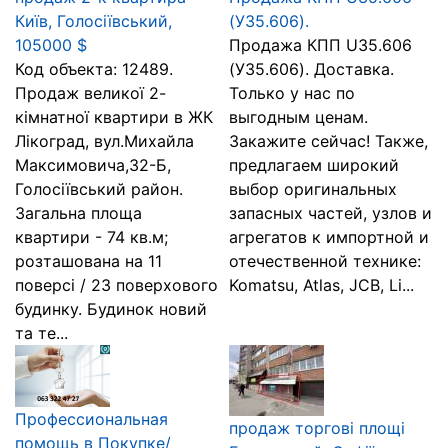
Київ, Голосіївський,
(У35.606).
105000 $
Продажа КПП U35.606
Код объекта: 12489.
(У35.606). Доставка.
Продаж великої 2-
Только у нас по
кімнатної квартири в ЖК
выгодным ценам.
Лікоград, вул.Михайла
Закажите сейчас! Также,
Максимовича,32-Б,
предлагаем широкий
Голосіївський район.
выбор оригинальных
Загальна площа
запасных частей, узлов и
квартири - 74 кв.м;
агрегатов к импортной и
розташована на 11
отечественной технике:
поверсі / 23 поверхового
Komatsu, Atlas, JCB, Li...
будинку. Будинок новий
та те...
Профессиональная
продаж торгові площі
помощь в Покупке/