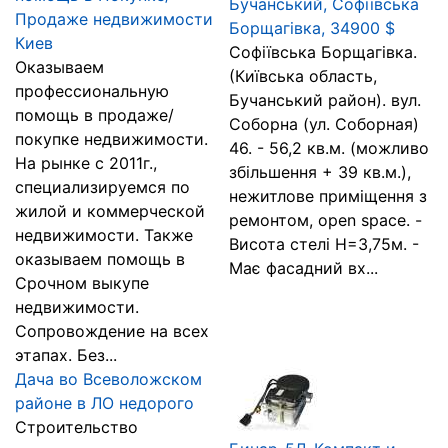
Бучанський, Софіївська
Продаже недвижимости
Борщагівка, 34900 $
Киев
Софіївська Борщагівка.
Оказываем
(Київська область,
профессиональную
Бучанський район). вул.
помощь в продаже/
Соборна (ул. Соборная)
покупке недвижимости.
46. - 56,2 кв.м. (можливо
На рынке с 2011г.,
збільшення + 39 кв.м.),
специализируемся по
нежитлове приміщення з
жилой и коммерческой
ремонтом, open space. -
недвижимости. Также
Висота стелі Н=3,75м. -
оказываем помощь в
Має фасадний вх...
Срочном выкупе
недвижимости.
Сопровождение на всех
этапах. Без...
Дача во Всеволожском
районе в ЛО недорого
Строительство