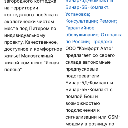
Бинар-5Д-Компакт и
загородного коттеджа
Бинар-5Б-Компакт.
на территории
Установка;
коттеджного посёлка в
Консультации; Ремонт;
экологически чистом
Гарантийное
месте под Питером по
обслуживание; Отправка
индивидуальному
по России; Продажа
проекту. Качественное,
ООО "Комфорт Авто"
доступное и комфортное
предлагает со своего
жилье! Малоэтажный
склада автономные
жилой комплекс "Ясная
предпусковые
поляна".
подогреватели
Бинар-5Д-Компакт и
Бинар-5Б-Компакт с
помпой Бош и
возможностью
подключения к
сигнализации или GSM-
модему в розницу по