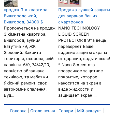
продаж 3-к квартира
Продажа лучшей защиты
Вишгородський,
для экранов Ваших
Вишгород, 84000 $
смартфонов
Пропонується на продаж
NANO TECHNOLOGY
3 кімнатна квартира,
LIQUID SCREEN
Вишгород, вулиця
PROTECTOR !! Эта вещь,
Ватутіна 79, ЖК
перевернет Ваше
Зірковий. Закрита
видение защиты экрана
територія, охорона, свій
от царапин, воды и пыли!
паркінги. 6/9, 74/42/10,
* Nano Screen-это
повністю обладнана
прозрачное защитное
технікою, та меблями.
покрытие, которое
Якісний ремонт, своє
наносится на экран в
автономне опалення.
виде жидкости и
Буд...
защищает экран ...
Головна
|
Оголошення
|
Товари
|
Мій аккаунт
|