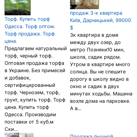
продаж 3-к квартира
Торф. Купить торф
Київ, Дарницький, 99000
Одесса. Торф оптом.
$
Торф продажа. Торф
3к квартира в доме
цена.
между двух озер, до
Пpeдлагаем натуральный
метро Позняки10 мин,
тоpф, чepный торф.
школа, садик рядом.
Oптовая продажа торфа
Утром в квартире много
в Украине. Без примесей
солнца. Вы не спешите
и добавок,
дорогу в школу видно в
cepтифицированный
окно и садик в двух
торф. Чернозем, торф,
минутах ходьбы. Машина
грунт, купить торф. Торф
возле дома на парковке.
цена. Купить торф
А в...
Одеccа. Производим
поставки от 5 куб.м
Ски...
Продажа пышной