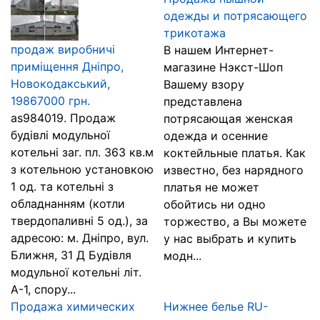
одежды и потрясающего
трикотажа
продаж виробничі
В нашем Интернет-
приміщення Дніпро,
магазине Нэкст-Шоп
Новокодакський,
Вашему взору
19867000 грн.
представлена
as984019. Продаж
потрясающая женская
будівлі модульної
одежда и осенние
котельні заг. пл. 363 кв.м
коктейльные платья. Как
з котельною установкою
известно, без нарядного
1 од. та котельні з
платья не может
обладнанням (котли
обойтись ни одно
твердопаливні 5 од.), за
торжество, а Вы можете
адресою: м. Дніпро, вул.
у нас выбрать и купить
Ближня, 31 Д Будівля
модн...
модульної котельні літ.
А-1, спору...
Продажа химических
Нижнее белье RU-