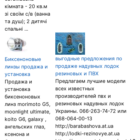
кімната - 20 кв.м
зі своїм с/в (ванна
та душ); 2 дитячі
спальні ...
выгодные предложения по
Биксеноновые
продаже надувных лодок
линзы продажа и
резиновых и ПВХ
установка
Предлагаем лучшие модели
Продажа и
всех известных
установка
производителей пвх и
биксеноновых
резиновых надувных лодок
линз morimoto G5,
Украины. 066-263-74-72 или
moonlight ultimate,
068-064-00-13
koito G6, galaxy ,
http://barabashova.at.ua
ангельских глаз,
http://lodki-rezinovye.at.ua
ксенона и