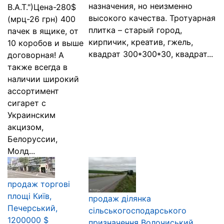
назначения, но неизменно
В.А.Т.")Цена-280$
высокого качества. Тротуарная
(мрц-26 грн) 400
плитка – старый город,
пачек в ящике, от
кирпичик, креатив, гжель,
10 коробов и выше
квадрат 300*300*30, квадрат...
договорная! А
также всегда в
наличии широкий
ассортимент
сигарет с
Украинским
акцизом,
Белоруссии,
Молд...
продаж торгові
площі Київ,
продаж ділянка
Печерський,
сільськогосподарського
1200000 $
призначення Волочиський,