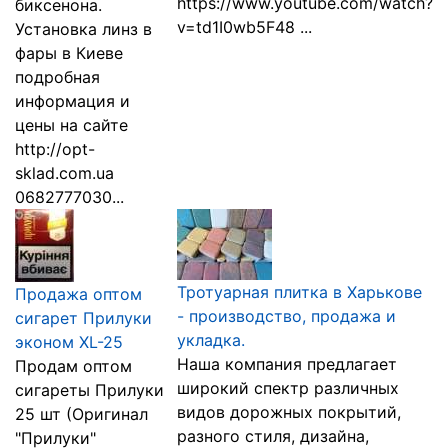
https://www.youtube.com/watch?
биксенона.
v=td1I0wb5F48 ...
Установка линз в
фары в Киеве
подробная
информация и
цены на сайте
http://opt-
sklad.com.ua
0682777030...
Тротуарная плитка в Харькове
Продажа оптом
- производство, продажа и
сигарет Прилуки
укладка.
эконом XL-25
Наша компания предлагает
Продам оптом
широкий спектр различных
сигареты Прилуки
видов дорожных покрытий,
25 шт (Оригинал
разного стиля, дизайна,
"Прилуки"