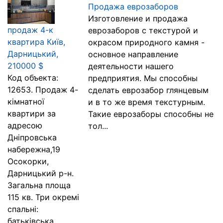
Продажа еврозаборов
Изготовление и продажа
продаж 4-к
еврозаборов с текстурой и
квартира Київ,
окрасом природного камня -
Дарницький,
основное направление
210000 $
деятельности нашего
Код объекта:
предприятия. Мы способны
12653. Продаж 4-
сделать еврозабор глянцевым
кімнатної
и в то же время текстурным.
квартири за
Такие еврозаборы способны не
адресою
тол...
Дніпровська
набережна,19
Осокорки,
Дарницький р-н.
Загальна площа
115 кв. Три окремі
спальні:
батьківська