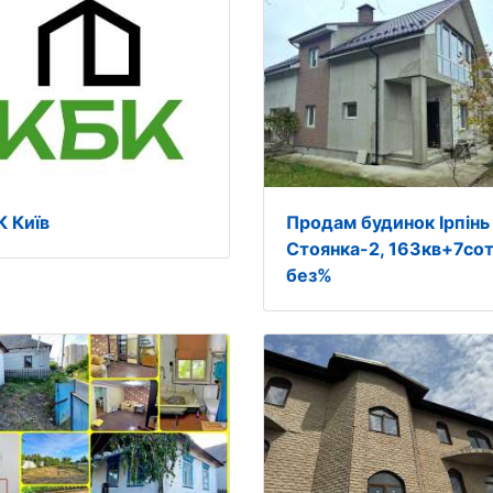
К Київ
Продам будинок Ірпінь
Стоянка-2, 163кв+7сот
без%