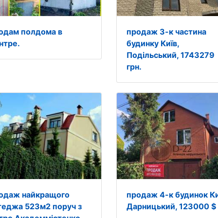
одам полдома в
продаж 3-к частина
нтре.
будинку Київ,
Подільський, 1743279
грн.
одаж найкращого
продаж 4-к будинок Ки
теджа 523м2 поруч з
Дарницький, 123000 $