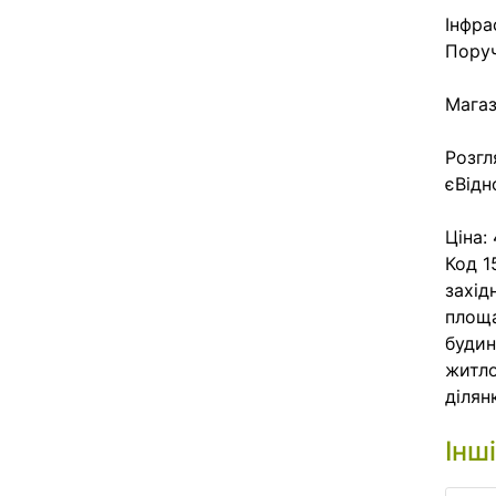
Інфра
Поруч
Магаз
Розгл
єВідн
Ціна:
Код 1
західн
площа
будин
житло
ділянк
Інш