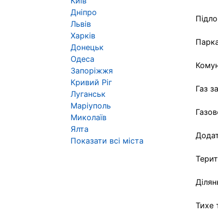
Київ
Дніпро
Підло
Львів
Харків
Парк
Донецьк
Одеса
Комун
Запоріжжя
Кривий Ріг
Газ з
Луганськ
Маріуполь
Газов
Миколаїв
Ялта
Додат
Показати всі міста
Терит
Ділян
Тихе 