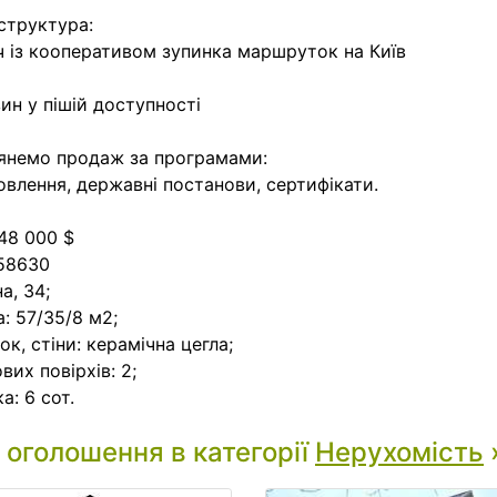
структура:
 із кооперативом зупинка маршруток на Київ
ин у пішій доступності
янемо продаж за програмами:
овлення, державні постанови, сертифікати.
 48 000 $
58630
а, 34;
: 57/35/8 м2;
ок, стіни: керамічна цегла;
вих повірхів: 2;
а: 6 сот.
і оголошення в категорії
Нерухомість