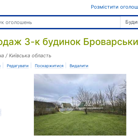
Розмістити оголо
Буди
одаж 3-к будинок Броварський
на / Київська область
|
|
|
и
Редагувати
Поскаржитися
Видалити
азад