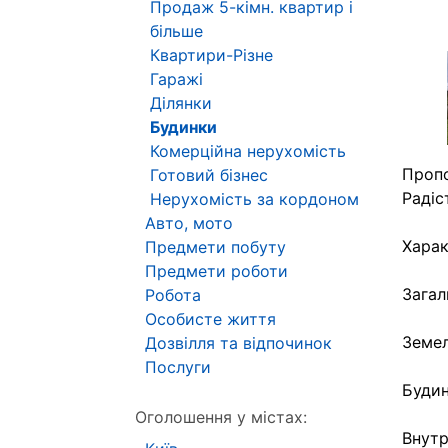
Продаж 5-кімн. квартир і
більше
Квартири-Різне
Гаражі
Ділянки
Будинки
Комерційна нерухомість
Пропо
Готовий бізнес
Радіс
Нерухомість за кордоном
Авто, мото
Харак
Предмети побуту
Предмети роботи
Загал
Робота
Особисте життя
Земел
Дозвілля та відпочинок
Послуги
Будин
Оголошення у містах:
Внутр