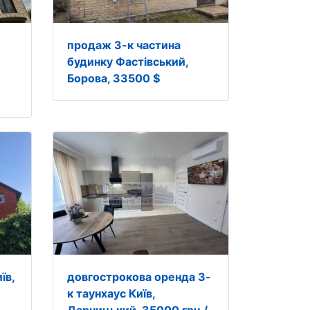
продаж 3-к частина
будинку Фастівський,
Борова, 33500 $
їв,
довгострокова оренда 3-
к таунхаус Київ,