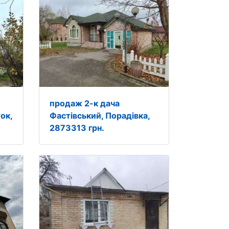
продаж 2-к дача
ок,
Фастівський, Порадівка,
2873313 грн.