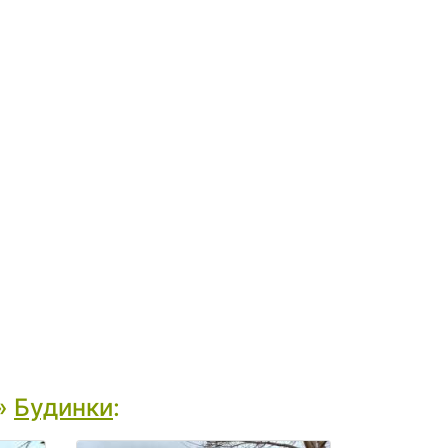
»
Будинки
: