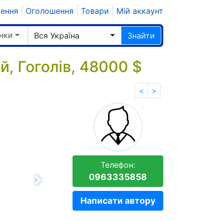
шення
|
Оголошення
|
Товари
|
Мій аккаунт
нки
Вся Україна
Знайти
, Гоголів, 48000 $
<
>
Телефон:
0963335858
Вперёд
Написати автору