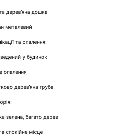
га дерев’яна дошка
ан металевий
ікації та опалення:
аведений у будинок
е опалення
ково дерев’яна груба
орія:
ка зелена, багато дерев
та спокійне місце