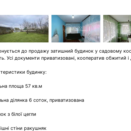
нується до продажу затишний будинок у садовому коо
ть. Усі документи приватизовані, кооператив обжитий і
теристики будинку:
ьна площа 57 кв.м
ьна ділянка 6 соток, приватизована
ок з білої цегли
ішні стіни ракушняк