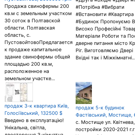
Продажа свинофермы 200
#Потрібна #Вибрати
кв.м с земельным участком
#Встановити #Квартира
30 соток в Полтавской
#Будинок Пропонуємо 
области. Полтавская
Високо Професійні Това
область, с.
Матеріали Роботи та По
ПустовойтовоПредлагается
дверне питання місто К
к продаже капитальное
Ріг. Виготовляємо Двері
здание свинофермы общей
Вхідні так і Міжкімнатні..
площадью 200 кв.м,
расположенное на
земельном участке...
продаж 3-к квартира Київ,
продаж 5-к будинок
Голосіївський, 132500 $
Фастівський, Мостище, 
Введено в експлуатацію!
с. Мостище ул. Квітнева,
Унікальна, світла,
постройки 2020-2021 г.г
двостороння 3-кімнатна