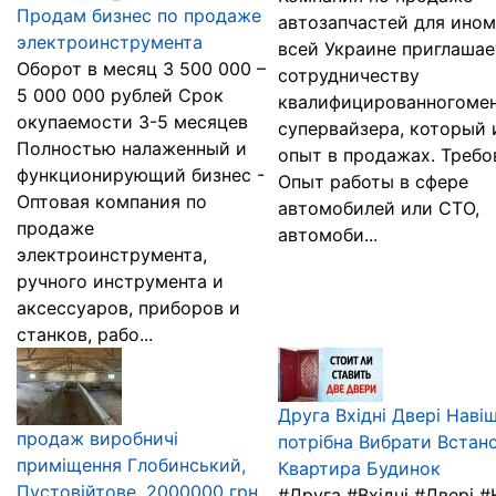
Продам бизнес по продаже
автозапчастей для ином
электроинструмента
всей Украине приглашае
Оборот в месяц 3 500 000 –
сотрудничеству
5 000 000 рублей Срок
квалифицированногоме
окупаемости 3-5 месяцев
супервайзера, который
Полностью налаженный и
опыт в продажах. Требо
функционирующий бизнес -
Опыт работы в сфере
Оптовая компания по
автомобилей или СТО,
продаже
автомоби...
электроинструмента,
ручного инструмента и
аксессуаров, приборов и
станков, рабо...
Друга Вхідні Двері Наві
продаж виробничі
потрібна Вибрати Встан
приміщення Глобинський,
Квартира Будинок
Пустовійтове, 2000000 грн.
#Друга #Вхідні #Двері 