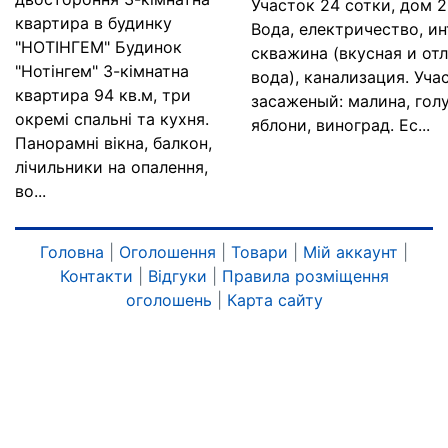
Участок 24 сотки, дом 2
квартира в будинку
Вода, електричество, ин
"НОТІНГЕМ" Будинок
скважина (вкусная и от
"Нотінгем" 3-кімнатна
вода), канализация. Уча
квартира 94 кв.м, три
засаженый: малина, гол
окремі спальні та кухня.
яблони, виноград. Ес...
Панорамні вікна, балкон,
лічильники на опалення,
во...
Головна
|
Оголошення
|
Товари
|
Мій аккаунт
|
Контакти
|
Відгуки
|
Правила розміщення
оголошень
|
Карта сайту