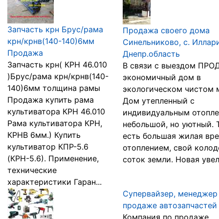
Запчасть крн Брус/рама
Продажа своего дома
крн/крнв(140-140)6мм
Синельниково, с. Иллар
Продажа
Днепр.область
Запчасть крн( КРН 46.010
В связи с выездом ПРО
)Брус/рама крн/крнв(140-
экономичный дом в
140)6мм толщина рамы
экологическом чистом 
Продажа купить рама
Дом утепленный с
культиватора КРН 46.010
индивидуальным отопле
Рама культиватора КРН,
небольшой, но уютный. 
КРНВ 6мм.) Купить
есть большая жилая вре
культиватор КПР-5.6
отоплением, свой колоде
(КРН-5.6). Применение,
соток земли. Новая увел.
технические
характеристики Гаран...
Супервайзер, менеджер
продаже автозапчастей
Компания по продаже