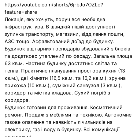
https://youtube.com/shorts/6j-bJo7OZLo?
feature=share
Локація, яку хочуть, поруч вся необхідна
інфраструктура. В швидкій пішій доступності
зупинка транспорту, магазини, відділення пошти,
АЗС тощо. Асфальтований доїзд до будинку.
Будинок від гарних господарів збудований з блоків
та додатково утеплений по фасаду. Загальна площа
63 кв.м. Частина будинку достатньо світла та
тепла. Практичне планування простора кухня (13
кв.м.), дві кімнати (16,5 кв.м. та 16,2 кв.м.), зручна
прихожа (10 кв.м.), суміжний санвузол (3 кв.м.),
коридор та містка кладова. Сухий погріб з
коридора.
Будинок готовий для проживання. Косметичний
ремонт. Продаж з меблями та технікою. Автономне
газове опалення та наявність лічильників на
електрику, газ і воду в будинку. Всі комунікації
центральні.