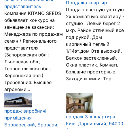
Продажа квартир.
представаитель
Продаю светлую уютную
Компания KITANO SEEDS
2х комнатную квартиру -
объявляет конкурс на
студию . Левый берег 2
замещение вакансии:
мкр. Район отличный все
Менеджера по продажам
под рукой. Дом
семян / Регионального
кирпичный теплый
представителя
1/14эт.дом Эта высокий.
(Запорожская обл.;
Балкон застекленный.
Львовская обл.;
Окна пластик. Комнаты
Тернопольская обл.;
большие просторные.
Херсонская обл.)
Заходи и живи. Тор...
Требования: Высшее
агрономи...
продаж виробничі
продаж 3-к квартира
приміщення
Київ, Дарницький, 94000
Броварський, Бровари,