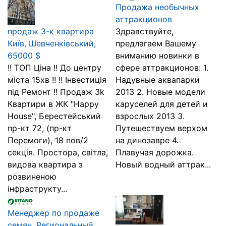
Продажа необычных
аттракционов
продаж 3-к квартира
Здравствуйте,
Київ, Шевченківський,
предлагаем Вашему
65000 $
вниманию новинки в
!! ТОП Ціна !! До центру
сфере аттракционов: 1.
міста 15хв !! !! Інвестиція
Надувные аквапарки
під Ремонт !! Продаж 3k
2013 2. Новые модели
Квартири в ЖК "Happy
каруселей для детей и
House", Берестейський
взрослых 2013 3.
пр-кт 72, (пр-кт
Путешествуем верхом
Перемоги), 18 пов/2
на динозавре 4.
секція. Простора, світла,
Плавучая дорожка.
видова квартира з
Новый водный аттрак...
розвиненою
інфраструкту...
Менеджер по продаже
семян. Региональный