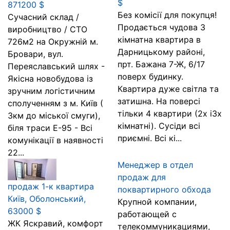
$
871200 $
Без комісії для покупця!
Сучасний склад /
Продається чудова 3
виробництво / СТО
кімнатна квартира в
726м2 на Окружній м.
Дарницькому районі,
Бровари, вул.
прт. Бажана 7-Ж, 6/17
Переяславський шлях -
поверх будинку.
Якісна новобудова із
Квартира дуже світла та
зручним логістичним
затишна. На поверсі
сполученням з м. Київ (
тільки 4 квартири (2х і3х
3км до міської смуги),
кімнатні). Сусіди всі
біля траси Е-95 - Всі
приємні. Всі кі...
комунікації в наявності
22...
Менеджер в отдел
продаж для
продаж 1-к квартира
поквартирного обхода
Київ, Оболонський,
Крупной компании,
63000 $
работающей с
ЖК Яскравий, комфорт
телекоммуникациями,