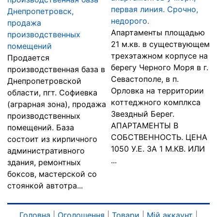
первая линия. Срочно,
Днепропетровск,
недорого.
продажа
Апартаменты площадью
производственных
21 м.кв. в существующем
помещений
трехэтажном корпусе на
Продается
берегу Черного Моря в г.
производственная база в
Севастополе, в п.
Днепропетровской
Орловка на территории
области, пгт. Софиевка
коттеджного комплкса
(аграрная зона), продажа
Звездный Берег.
производственных
АПАРТАМЕНТЫ В
помещений. База
СОБСТВЕННОСТЬ. ЦЕНА
состоит из кирпичного
1050 У.Е. ЗА 1 М.КВ. ИЛИ
административного
...
здания, ремонтных
боксов, мастерской со
стоянкой автотра...
Головна
|
Оголошення
|
Товари
|
Мій аккаунт
|