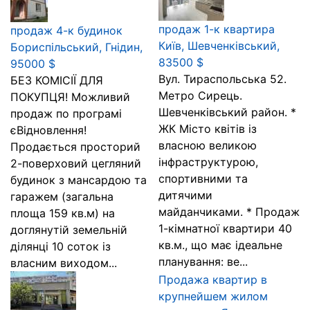
продаж 1-к квартира
продаж 4-к будинок
Київ, Шевченківський,
Бориспільський, Гнідин,
83500 $
95000 $
Вул. Тираспольська 52.
БЕЗ КОМІСІЇ ДЛЯ
Метро Сирець.
ПОКУПЦЯ! Можливий
Шевченківський район. *
продаж по програмі
ЖК Місто квітів із
єВідновлення!
власною великою
Продається просторий
інфраструктурою,
2-поверховий цегляний
спортивними та
будинок з мансардою та
дитячими
гаражем (загальна
майданчиками. * Продаж
площа 159 кв.м) на
1-кімнатної квартири 40
доглянутій земельній
кв.м., що має ідеальне
ділянці 10 соток із
планування: ве...
власним виходом...
Продажа квартир в
крупнейшем жилом