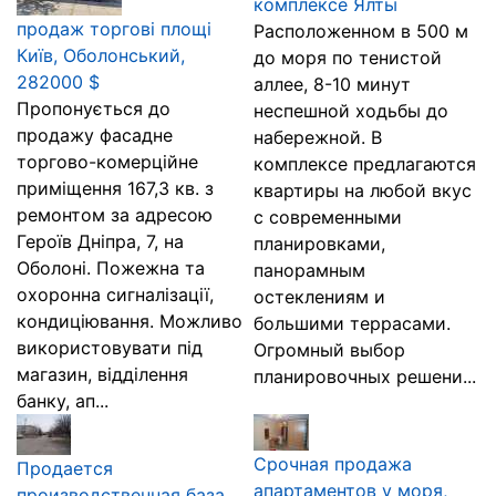
комплексе Ялты
продаж торгові площі
Расположенном в 500 м
Київ, Оболонський,
до моря по тенистой
282000 $
аллее, 8-10 минут
Пропонується до
неспешной ходьбы до
продажу фасадне
набережной. В
торгово-комерційне
комплексе предлагаются
приміщення 167,3 кв. з
квартиры на любой вкус
ремонтом за адресою
с современными
Героїв Дніпра, 7, на
планировками,
Оболоні. Пожежна та
панорамным
охоронна сигналізації,
остеклениям и
кондиціювання. Можливо
большими террасами.
використовувати під
Огромный выбор
магазин, відділення
планировочных решени...
банку, ап...
Срочная продажа
Продается
апартаментов у моря,
производственная база