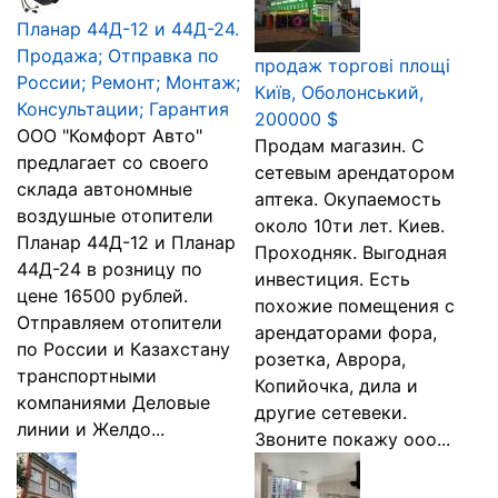
Планар 44Д-12 и 44Д-24.
Продажа; Отправка по
продаж торгові площі
России; Ремонт; Монтаж;
Київ, Оболонський,
Консультации; Гарантия
200000 $
ООО "Комфорт Авто"
Продам магазин. С
предлагает со своего
сетевым арендатором
склада автономные
аптека. Окупаемость
воздушные отопители
около 10ти лет. Киев.
Планар 44Д-12 и Планар
Проходняк. Выгодная
44Д-24 в розницу по
инвестиция. Есть
цене 16500 рублей.
похожие помещения с
Отправляем отопители
арендаторами фора,
по России и Казахстану
розетка, Аврора,
транспортными
Копийочка, дила и
компаниями Деловые
другие сетевеки.
линии и Желдо...
Звоните покажу ооо...