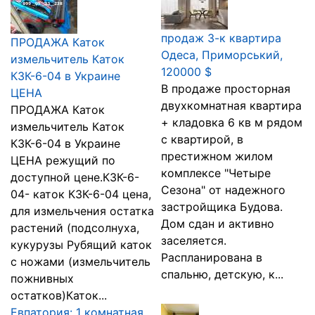
продаж 3-к квартира
ПРОДАЖА Каток
Одеса, Приморський,
измельчитель Каток
120000 $
КЗК-6-04 в Украине
В продаже просторная
ЦЕНА
двухкомнатная квартира
ПРОДАЖА Каток
+ кладовка 6 кв м рядом
измельчитель Каток
с квартирой, в
КЗК-6-04 в Украине
престижном жилом
ЦЕНА режущий по
комплексе "Четыре
доступной цене.КЗК-6-
Сезона" от надежного
04- каток КЗК-6-04 цена,
застройщика Будова.
для измельчения остатка
Дом сдан и активно
растений (подсолнуха,
заселяется.
кукурузы Рубящий каток
Распланирована в
с ножами (измельчитель
спальню, детскую, к...
пожнивных
остатков)Каток...
Евпатория: 1 комнатная