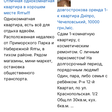
Отличная однокомнатная
квартира в хорошем
довгострокова оренда 1-
месте Ялты!!!
к квартира Дніпро,
Однокомнатная
Чечеловський, 10000
квартира, есть всё для
грн./міс.
отдыха вдвоём.
Сдам 1-комнатную
Расположенная недалеко
квартиру, с
от Приморского Парка и
косметическим
Набережной Ялты, в
ремонтом. С личным
тихом районе. Рядом
паркоместом! На
магазины, мини-маркет,
долгосрочный период,
остановка
порядочным людям!!
общественного
Один, пара, либо семья с
транспорта.
ребёнком. Р-н 12-й
Квартал, по ул.
Краснопольская. 1/2
Общ.пл 30кв.м, кух.
6кв.м. ...