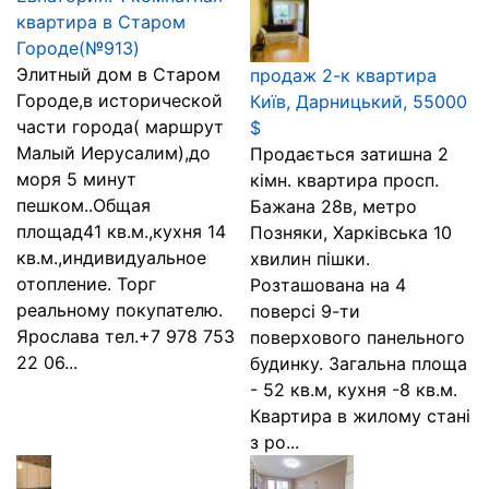
квартира в Старом
Городе(№913)
Элитный дом в Старом
продаж 2-к квартира
Городе,в исторической
Київ, Дарницький, 55000
части города( маршрут
$
Малый Иерусалим),до
Продається затишна 2
моря 5 минут
кімн. квартира просп.
пешком..Общая
Бажана 28в, метро
площад41 кв.м.,кухня 14
Позняки, Харківська 10
кв.м.,индивидуальное
хвилин пішки.
отопление. Торг
Розташована на 4
реальному покупателю.
поверсі 9-ти
Ярослава тел.+7 978 753
поверхового панельного
22 06...
будинку. Загальна площа
- 52 кв.м, кухня -8 кв.м.
Квартира в жилому стані
з ро...