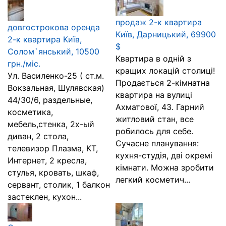
продаж 2-к квартира
довгострокова оренда
Київ, Дарницький, 69900
2-к квартира Київ,
$
Солом`янський, 10500
Квартира в одній з
грн./міс.
кращих локацій столиці!
Ул. Василенко-25 ( ст.м.
Продається 2-кімнатна
Вокзальная, Шулявская)
квартира на вулиці
44/30/6, раздельные,
Ахматової, 43. Гарний
косметика,
житловий стан, все
мебель,стенка, 2х-ый
робилось для себе.
диван, 2 стола,
Сучасне планування:
телевизор Плазма, КТ,
кухня-студія, дві окремі
Интернет, 2 кресла,
кімнати. Можна зробити
стулья, кровать, шкаф,
легкий косметич...
сервант, столик, 1 балкон
застеклен, кухон...