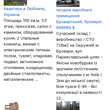
Квартира в Любомль,
продаж виробничі
Украина
приміщення
Площадь 100 кв.м, 1/2
Броварський, Бровари,
этаж, прихожая, салон с
899999 $
камином, оборудованная
Сучасний склад /
кухня, 2 спальные
виробництво / СТО
комнаты, ванная с
726м2 на Окружній м.
электрическим теплым
Бровари, вул.
полом, туалет, кладовая,
Переяславський шлях -
подвал, автономное
Якісна новобудова із
отопление, кондиционер,
зручним логістичним
двойные стеклопакеты,
сполученням з м. Київ (
металлические ...
3км до міської смуги),
біля траси Е-95 - Всі
комунікації в наявності
22...