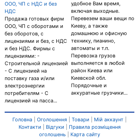
удобное Вам время,
ООО, ЧП с НДС и без
включая выходные.
НДС
Перевезем ваши вещи по
Продажа готовых фирм
Киеву, а также
ООО, ЧП с оборотами и
домашнюю и офисную
без оборотов, с
технику, пианино,
лицензиями и без, с НДС
автоматы и т.п.
и без НДС. Фирмы с
Перевозка грузов
лицензиями: -
выполняется в любой
Строительной лицензией
район Киева или
- С лицензией на
Киевской обл.
поставку газа и/или
Порядочные и
электроэнергии
аккуратные грузчики...
потребителям - С
лицензией на пасса...
Головна
|
Оголошення
|
Товари
|
Мій аккаунт
|
Контакти
|
Відгуки
|
Правила розміщення
оголошень
|
Карта сайту