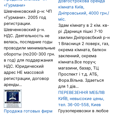
довгострокова оренда
«Гурмани»
кімната Київ,
Шевченковский р-н: ЧП
Дніпровський, 4000 грн./
«Гурмани». 2005 год
міс.
регистрации.
Здам кімнату в 2 кім. кв-
Шевченковский р-н.
рі .Дарниця пішкі 7-10
НДС. Деятельность не
хвилин Дніпровсбкий р-н
велась, последние годы
1 Власниця 2 поверх, газ,
проводили минимальные
окрема кімната, балкон
обороты (по200-300 грн.
закленний, окрема
в год) для поддержания
кімната.Все поруч;
НДС. Юридический
магазини, базар, ТЦ
адрес НЕ массовой
Проспект і т.д. АТБ,
регистрации, договор
Фора.Вільна. Здаеться
аренды...
для 1 дів...
ПЕРЕВЕЗЕННЯ МЕБЛІВ
КИЇВ, невысокие цены,
тел. 36-00-558, Киев
Грузоперевозки в любое
Продажа готовых фирм