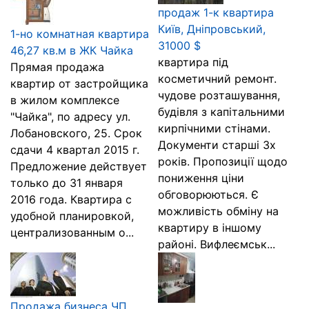
продаж 1-к квартира
Київ, Дніпровський,
1-но комнатная квартира
31000 $
46,27 кв.м в ЖК Чайка
квартира під
Прямая продажа
косметичний ремонт.
квартир от застройщика
чудове розташування,
в жилом комплексе
будівля з капітальними
"Чайка", по адресу ул.
кирпічними стінами.
Лобановского, 25. Срок
Документи старші 3х
сдачи 4 квартал 2015 г.
років. Пропозиції щодо
Предложение действует
пониження ціни
только до 31 января
обговорюються. Є
2016 года. Квартира с
можливість обміну на
удобной планировкой,
квартиру в іншому
централизованным о...
районі. Вифлеємськ...
Продажа бизнеса ЧП