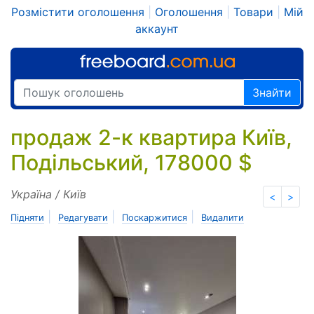
Розмістити оголошення
|
Оголошення
|
Товари
|
Мій
аккаунт
Знайти
продаж 2-к квартира Київ,
Подільський, 178000 $
Україна / Київ
<
>
|
|
|
Підняти
Редагувати
Поскаржитися
Видалити