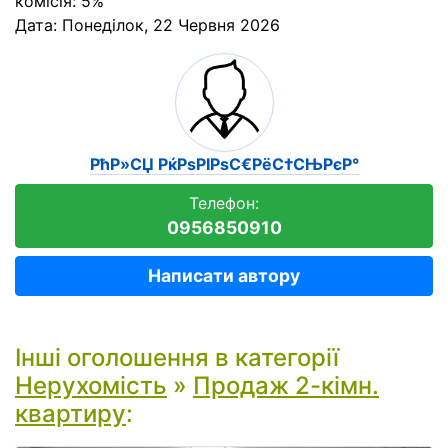
комісія: 5%
Дата:
Понеділок, 22 Червня 2026
РћР»СЏ РќРѕРІРѕС€РёС†СЊРєР°
Телефон:
0956850910
Написати автору
Інші оголошення в категорії
Нерухомість
»
Продаж 2-кімн.
квартиру
: