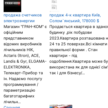
продажа счетчиков
продаж 4-к квартира Київ,
электроэнергии
Солом`янський, 178000 $
Магазин "ГРАН-КОМ" є
Продається квартира в здано
офіційним
будинку ,рік побудови
представником
2023.Квартира розташована н
відомих виробників
24 та 25 поверхах.Всі кімнати
лічильників НІК,
правильної форми . Стан
Actaris (Itron), ACE,
квартири - під
Landis & Gyr, ELGAMA-
оздоблення.Квартира може б
ELEKTRONIKA,
використана як для однієї сім"
Телекарт-Прибор та
так і для бізнесу/...
ін. Надаємо послугу
программування /
параметризацію
багатотарифних
лічильн...
Срочная