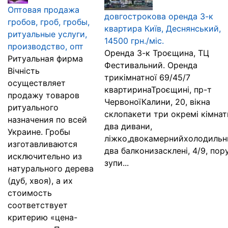
Оптовая продажа
довгострокова оренда 3-к
гробов, гроб, гробы,
квартира Київ, Деснянський,
ритуальные услуги,
14500 грн./міс.
производство, опт
Оренда 3-к Троєщина, ТЦ
Ритуальная фирма
Фестивальний. Оренда
Вічність
трикімнатної 69/45/7
осуществляет
квартиринаТроєщині, пр-т
продажу товаров
ЧервоноїКалини, 20, вікна
ритуального
склопакети три окремі кімнат
назначения по всей
два дивани,
Украине. Гробы
ліжко,двокамернийхолодильн
изготавливаются
два балконизасклені, 4/9, пор
исключительно из
зупи...
натурального дерева
(дуб, хвоя), а их
стоимость
соответствует
критерию «цена-