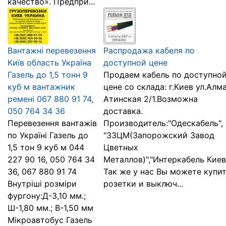
качество». Предпри...
Вантажні перевезення
Распродажа кабеля по
Київ область Україна
доступной цене
Газель до 1,5 тонн 9
Продаем кабель по доступно
куб м вантажник
цене со склада: г.Киев ул.Алм
ремені 067 880 91 74,
Атинская 2/1.Возможна
050 764 34 36
доставка.
Перевезення вантажів
Производитель:"Одескабель",
по Україні Газель до
"ЗЗЦМ(Запорожский Завод
1,5 тон 9 куб м 044
Цветных
227 90 16, 050 764 34
Металлов)","Интеркабель Киев
36, 067 880 91 74
Так же у нас Вы можете купи
Внутріші розміри
розетки и выключ...
фургону:Д-3,10 мм.;
Ш-1,80 мм.; В-1,50 мм
Мікроавтобус Газель