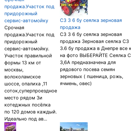
продажа.Участок под
придорожный
СЗ 3 6 бу сеялка зерновая
сервис-автомойку
продажа
Срочная
СЗ 3 6 бу сеялка зерновая
продажа.Участок под
продажа Зерновая сеялка СЗ
придорожный
3.6 бу продажа в Днепре все 
сервис-автомойку.
на фото ВЫБЕРАЙТЕ Сеялка 
Участок правильной
3,6А предназначена для
формы 13 км от
рядового посева семян
москвы,
зерновых ( пшеница, рожь,
волоколамское
ячмень, овес)
шоссе, опалиха ,11
соток,суперпроездное
место рядом 3и
котеджных посёлка
по 120 домов каждый.
Идеально под ав...