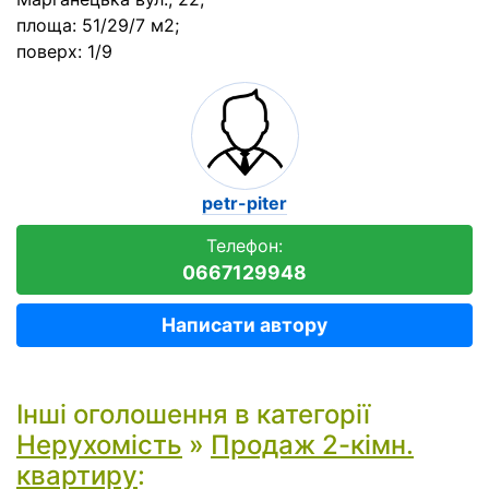
площа: 51/29/7 м2;
поверх: 1/9
petr-piter
Телефон:
0667129948
Написати автору
Інші оголошення в категорії
Нерухомість
»
Продаж 2-кімн.
квартиру
: