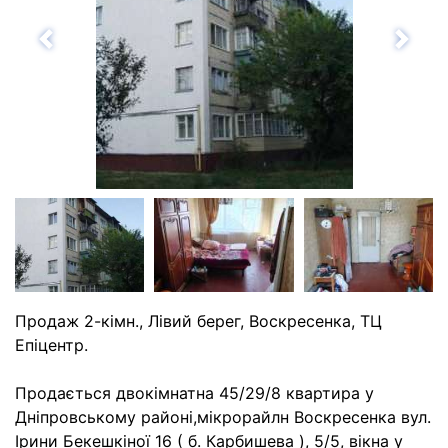
Назад
Впе
Продаж 2-кімн., Лівий берег, Воскресенка, ТЦ
Епіцентр.
Продається двокімнатна 45/29/8 квартира у
Дніпровському районі,мікрорайлн Воскресенка вул.
Ірини Бекешкіної 16 ( б. Карбишева ), 5/5, вікна у