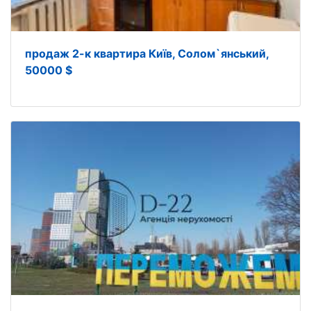
продаж 2-к квартира Київ, Солом`янський,
50000 $