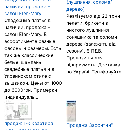
(лушпиння, солома/
наличии, продажа -
дерево)
салон Elen-Mary
Реалізуємо від 22 тонн
Свадебные платья в
пелети, брикети з
наличии, продажа -
чистого лушпиння
салон Elen-Mary. В
соняшника та соломи,
асоортименте разные
дерева (залежить від
фасоны и размеры. Есть
сезону). Є ПДВ.
так же классические
Пропозиція для
белые, шампань
підприємств. Доставка
свадебные платья и в
по Україні. Телефонуйте.
Украинском стиле с
вышвикой. Цены от 1000
до 6000грн. Примерки
индивидуаль...
продаж 1-к квартира
Продажа Заронтин™