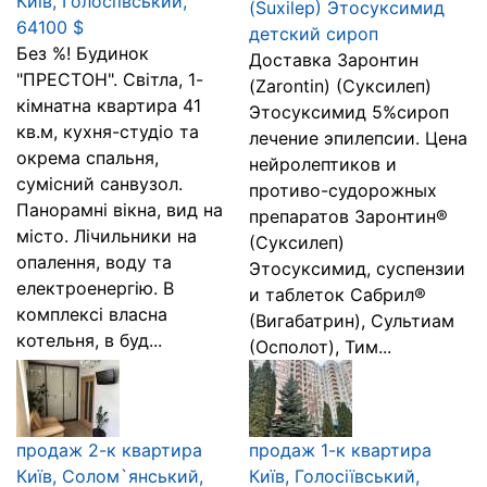
Київ, Голосіївський,
(Suxilep) Этосуксимид
64100 $
детский сироп
Без %! Будинок
Доставка Заронтин
"ПРЕСТОН". Світла, 1-
(Zarontin) (Суксилеп)
кімнатна квартира 41
Этосуксимид 5%сироп
кв.м, кухня-студіо та
лечение эпилепсии. Цена
окрема спальня,
нейролептиков и
сумісний санвузол.
противо-судорожных
Панорамні вікна, вид на
препаратов Заронтин®
місто. Лічильники на
(Суксилеп)
опалення, воду та
Этосуксимид, суспензии
електроенергію. В
и таблеток Сабрил®
комплексі власна
(Вигабатрин), Сультиам
котельня, в буд...
(Осполот), Тим...
продаж 2-к квартира
продаж 1-к квартира
Київ, Солом`янський,
Київ, Голосіївський,