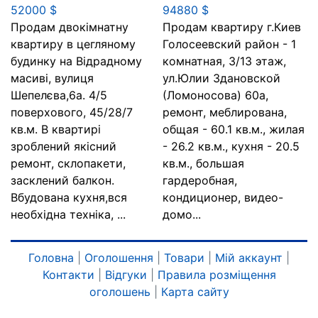
52000 $
94880 $
Продам двокімнатну
Продам квартиру г.Киев
квартиру в цегляному
Голосеевский район - 1
будинку на Відрадному
комнатная, 3/13 этаж,
масиві, вулиця
ул.Юлии Здановской
Шепелєва,6а. 4/5
(Ломоносова) 60а,
поверхового, 45/28/7
ремонт, меблирована,
кв.м. В квартирі
общая - 60.1 кв.м., жилая
зроблений якісний
- 26.2 кв.м., кухня - 20.5
ремонт, склопакети,
кв.м., большая
засклений балкон.
гардеробная,
Вбудована кухня,вся
кондиционер, видео-
необхідна техніка, ...
домо...
Головна
|
Оголошення
|
Товари
|
Мій аккаунт
|
Контакти
|
Відгуки
|
Правила розміщення
оголошень
|
Карта сайту