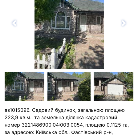
Назад
Впе
as1015096. Садовий будинок, загальною площею
223,9 кв.м., та земельна ділянка кадастровий
номер 3221486900:04:003:0054, площею 0.1125 га,
за адресою: Київська обл., Фастівський р-н,