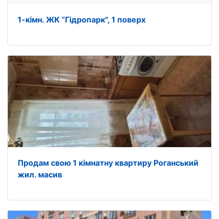
1-кімн. ЖК “Гідропарк", 1 поверх
Продам свою 1 кімнатну квартиру Роганський
жил. масив