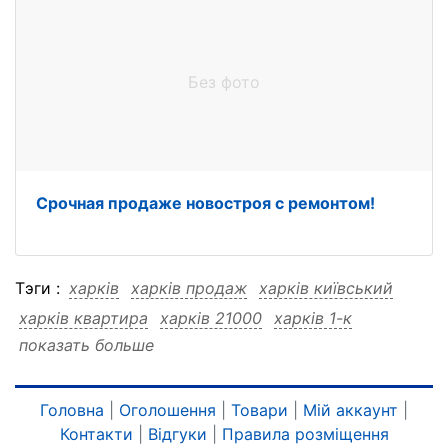
Без фото
Срочная продаже новостроя с ремонтом!
Тэги :
харків
харків продаж
харків київський
харків квартира
харків 21000
харків 1-к
показать больше
харків 1-к продаж
харків 1-к київський
харків 1-к квартира
харків 1-к 21000
продаж
продаж харків
продаж київський
Головна
|
Оголошення
|
Товари
|
Мій аккаунт
|
Контакти
|
Відгуки
|
Правила розміщення
продаж квартира
продаж 21000
продаж 1-к