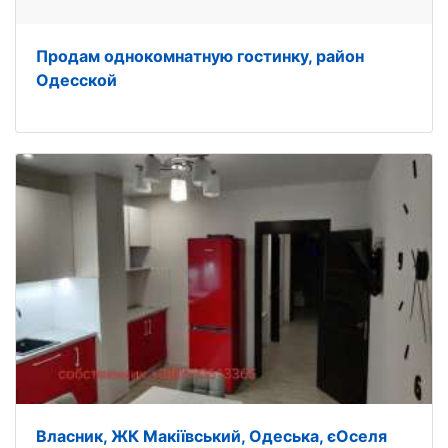
Продам однокомнатную гостинку, район
Одесской
Власник, ЖК Макіївський, Одеська, єОселя