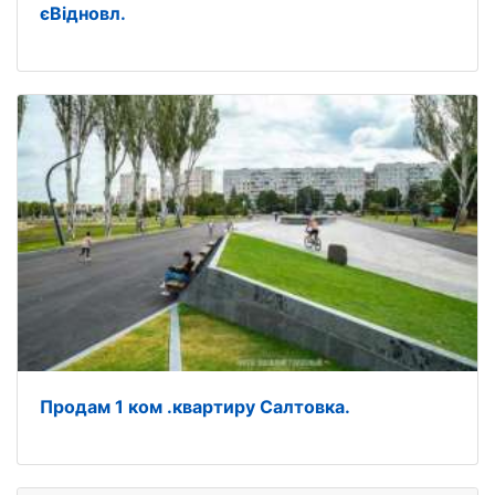
єВідновл.
Продам 1 ком .квартиру Салтовка.