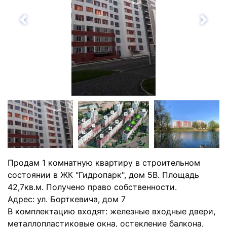
Назад
Впе
Продам 1 комнатную квартиру в строительном
состоянии в ЖК "Гидропарк", дом 5В. Площадь
42,7кв.м. Получено право собственности.
Адрес: ул. Борткевича, дом 7
В комплектацию входят: железные входные двери,
металлопластиковые окна, остекление балкона,