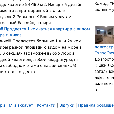
Комод. *Н
дь квартир 94-190 м2. Изящный дизайн
шопінг - у
аментов, претворенный в стиле
узской Ривьеры. К Вашим услугам: -
тельный бассейн, соляри...
!! Продается 1 комнатная квартира с видом
ре г. Анапа
ние!!! Продаются большие 1-к, и 2х ком.
довгостр
иры разной площади с видом на море в
Голосіївс
,5,6 секциях (возможен выбор любой
Довгостр
дной квартиры, любой квадратуры, на
Кішки (Ко
 свободном этаже с нашей скидкой).
загально
истовая отделка. ...
ліфт, теп
вже немає
в...
ари
|
Мій аккаунт
|
Контакти
|
Відгуки
|
Правила розміще