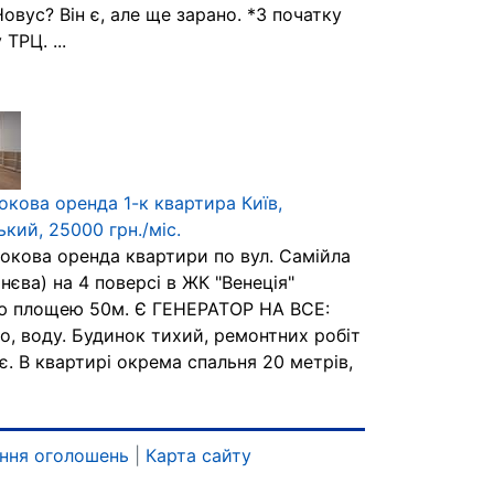
овус? Він є, але ще зарано. *З початку
 ТРЦ. ...
окова оренда 1-к квартира Київ,
ький, 25000 грн./міс.
окова оренда квартири по вул. Самійла
нєва) на 4 поверсі в ЖК "Венеція"
ю площею 50м. Є ГЕНЕРАТОР НА ВСЕ:
ло, воду. Будинок тихий, ремонтних робіт
. В квартирі окрема спальня 20 метрів,
ння оголошень
|
Карта сайту