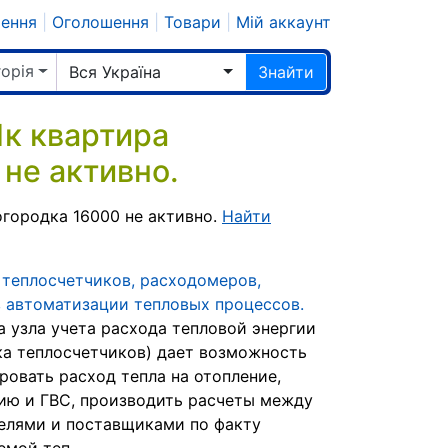
шення
|
Оголошення
|
Товари
|
Мій аккаунт
горія
Вся Україна
Знайти
к квартира
не активно.
городка 16000 не активно.
Найти
теплосчетчиков, расходомеров,
 автоматизации тепловых процессов.
а узла учета расхода тепловой энергии
ка теплосчетчиков) дает возможность
ровать расход тепла на отопление,
ию и ГВС, производить расчеты между
елями и поставщиками по факту