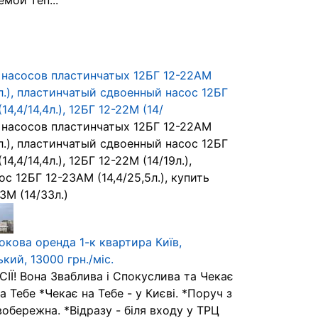
мой теп...
насосов пластинчатых 12БГ 12-22АМ
4л.), пластинчатый сдвоенный насос 12БГ
14,4/14,4л.), 12БГ 12-22М (14/
насосов пластинчатых 12БГ 12-22АМ
4л.), пластинчатый сдвоенный насос 12БГ
14,4/14,4л.), 12БГ 12-22М (14/19л.),
с 12БГ 12-23АМ (14,4/25,5л.), купить
3М (14/33л.)
окова оренда 1-к квартира Київ,
кий, 13000 грн./міс.
ІЇ! Вона Зваблива і Спокуслива та Чекає
на Тебе *Чекає на Тебе - у Києві. *Поруч з
обережна. *Відразу - біля входу у ТРЦ