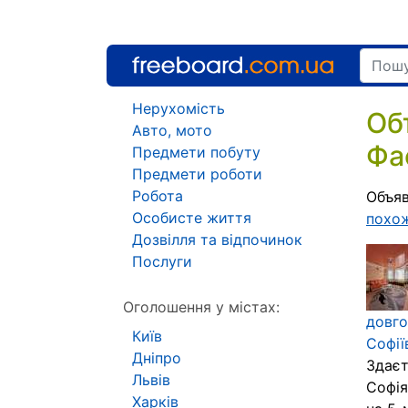
Нерухомість
Об
Авто, мото
Фа
Предмети побуту
Предмети роботи
Робота
Объяв
Особисте життя
похо
Дозвілля та відпочинок
Послуги
Оголошення у містах:
довго
Київ
Софії
Дніпро
Здаєт
Львів
Софія
Харків