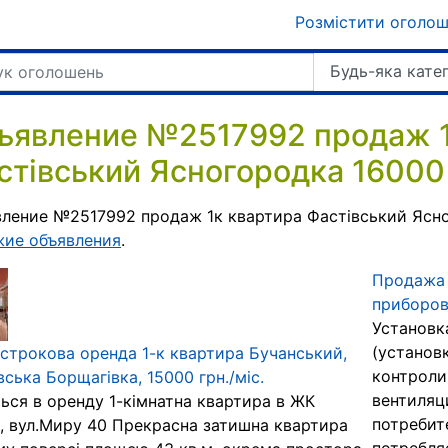
Розмістити оголо
Будь-яка кате
ъявление №2517992 продаж 1
стівський Ясногородка 16000 
ление №2517992 продаж 1к квартира Фастівський Ясно
жие объявления
.
Продажа 
приборов
Установк
(установ
строкова оренда 1-к квартира Бучанський,
контроли
вська Борщагівка, 15000 грн./міс.
вентиляц
ься в оренду 1-кімнатна квартира в ЖК
потребит
, вул.Миру 40 Прекрасна затишна квартира