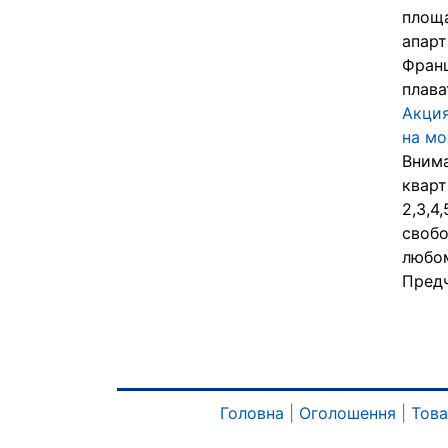
площа
апарт
Франц
плава
Акция
на мо
Внима
кварт
2,3,4
свобо
любом
Предч
Головна
|
Оголошення
|
Тов