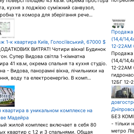
потребляе
му поверсі площею 43 кв.м. окрема простора
та, кухня з лоджією суміжний санвузол,
робна та комора для зберігання рече...
Продажа 
(14,4/14,
ж 1-к квартира Київ, Голосіївський, 67000 $
12-22АМ (
ОДАТКОВИХ ВИТРАТ! Чотири вікна! Будинок
Продажа 
он. Супер Видова світла 1-кімнатна
(14,4/14,
ира 41 кв.м, окрема спальня та кухня студіо.
12-22АМ (
сна - Видова, панорамні вікна, лічильники на
гидронасо
ння, воду та електроенергію. В комп...
12БГ 12-2
довгостр
Дніпровсь
 квартира в уникальном комплексе на
БЕЗ КОМІС
ове Мадейра
- тільки 
ый жилой комплекс включает в себя 80
метро Лів
ых квартир с 1,2 и 3 спальнями. Общая