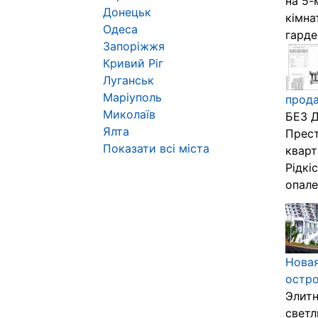
на 5-
Донецьк
кімна
Одеса
гарде
Запоріжжя
Кривий Ріг
Луганськ
Маріуполь
прода
Миколаїв
БЕЗ Д
Ялта
Прест
Показати всі міста
кварт
Рідкі
опале
Новая
остр
Элитн
светл